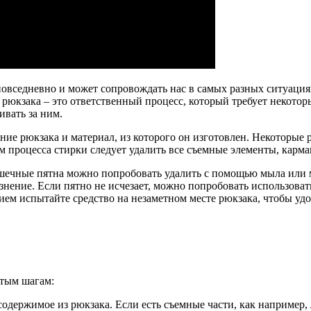
повседневно и может сопровождать нас в самых разных ситуация
 рюкзака – это ответственный процесс, который требует некотор
ивать за ним.
яние рюкзака и материал, из которого он изготовлен. Некоторые
м процесса стирки следует удалить все съемные элементы, карма
шечные пятна можно попробовать удалить с помощью мыла или м
знение. Если пятно не исчезает, можно попробовать использоват
ием испытайте средство на незаметном месте рюкзака, чтобы удо
стым шагам:
содержимое из рюкзака. Если есть съемные части, как например,