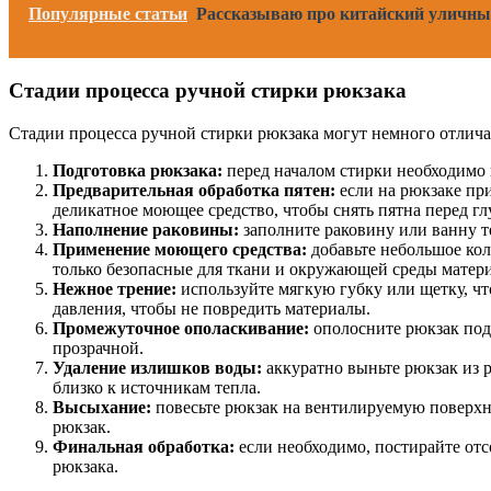
Популярные статьи
Рассказываю про китайский уличны
Стадии процесса ручной стирки рюкзака
Стадии процесса ручной стирки рюкзака могут немного отлича
Подготовка рюкзака:
перед началом стирки необходимо п
Предварительная обработка пятен:
если на рюкзаке при
деликатное моющее средство, чтобы снять пятна перед гл
Наполнение раковины:
заполните раковину или ванну те
Применение моющего средства:
добавьте небольшое кол
только безопасные для ткани и окружающей среды матер
Нежное трение:
используйте мягкую губку или щетку, чт
давления, чтобы не повредить материалы.
Промежуточное ополаскивание:
ополосните рюкзак под 
прозрачной.
Удаление излишков воды:
аккуратно выньте рюкзак из 
близко к источникам тепла.
Высыхание:
повесьте рюкзак на вентилируемую поверхно
рюкзак.
Финальная обработка:
если необходимо, постирайте отс
рюкзака.