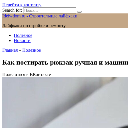
Перейти к контенту
Search for:
Ideiwdom.ru - Строительные лайфхаки
Лайфхаки по стройке и ремонту
Полезное
Новости
Главная
»
Полезное
Как постирать рюкзак ручная и машин
Поделиться в ВКонтакте