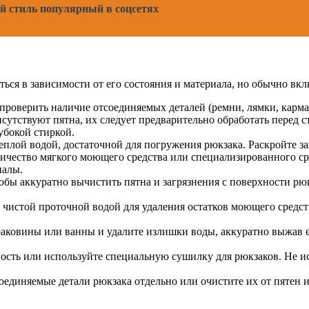
й стиль популярный в соцсетях
ться в зависимости от его состояния и материала, но обычно в
роверить наличие отсоединяемых деталей (ремни, лямки, карман
сутствуют пятна, их следует предварительно обработать перед 
убокой стиркой.
плой водой, достаточной для погружения рюкзака. Раскройте за
ичество мягкого моющего средства или специализированного сре
иалы.
обы аккуратно вычистить пятна и загрязнения с поверхности рю
чистой проточной водой для удаления остатков моющего средств
раковины или ванны и удалите излишки воды, аккуратно выжав 
сть или используйте специальную сушилку для рюкзаков. Не исп
оединяемые детали рюкзака отдельно или очистите их от пятен и