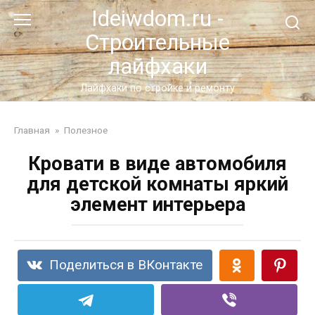
Перейти
Ideiwdom.ru -
к
Строительные
контенту
лайфхаки
Лайфхаки по стройке и ремонту
Главная
»
Полезное
Кровати в виде автомобиля
для детской комнаты яркий
элемент интерьера
Поделиться в ВКонтакте