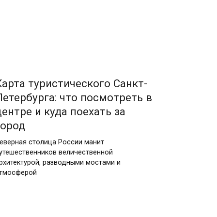
09.06.2026
Карта туристического Санкт-
Петербурга: что посмотреть в
центре и куда поехать за
город
еверная столица России манит
утешественников величественной
рхитектурой, разводными мостами и
тмосферой