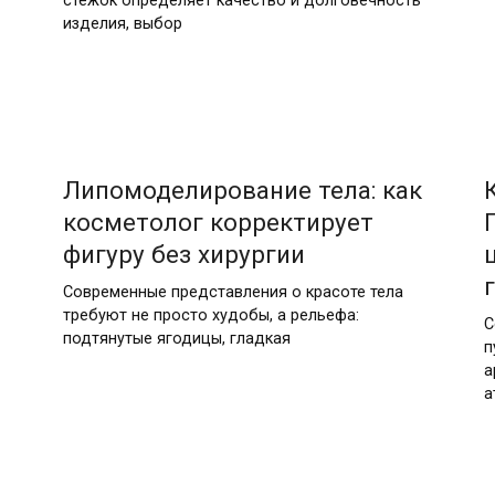
стежок определяет качество и долговечность
изделия, выбор
15.06.2026
Липомоделирование тела: как
косметолог корректирует
фигуру без хирургии
Современные представления о красоте тела
требуют не просто худобы, а рельефа:
С
подтянутые ягодицы, гладкая
п
а
а