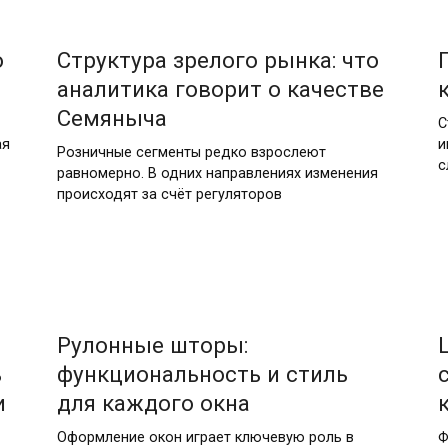
13.05.2026
о
Структура зрелого рынка: что
аналитика говорит о качестве
Семяныча
С
ая
и
Розничные сегменты редко взрослеют
с
равномерно. В одних направлениях изменения
происходят за счёт регуляторов
27.04.2026
Рулонные шторы:
ь
функциональность и стиль
и
для каждого окна
Оформление окон играет ключевую роль в
Ф