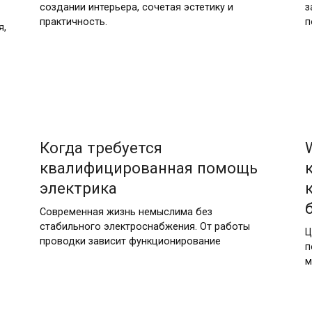
создании интерьера, сочетая эстетику и
з
практичность.
п
я,
04.03.2026
Когда требуется
квалифицированная помощь
электрика
Современная жизнь немыслима без
стабильного электроснабжения. От работы
Ц
проводки зависит функционирование
п
м