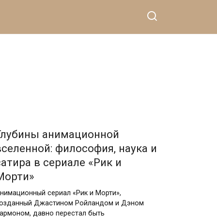
26.07.2026
Глубины анимационной
вселенной: философия, наука и
сатира в сериале «Рик и
Морти»
нимационный сериал «Рик и Морти»,
озданный Джастином Ройландом и Дэном
армоном, давно перестал быть