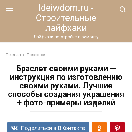
Перейти
Ideiwdom.ru -
к
Строительные
контенту
лайфхаки
Лайфхаки по стройке и ремонту
Главная
»
Полезное
Браслет своими руками —
инструкция по изготовлению
своими руками. Лучшие
способы создания украшения
+ фото-примеры изделий
Поделиться в ВКонтакте