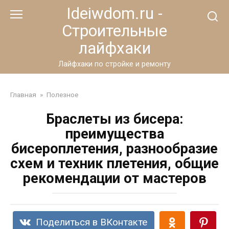
Перейти
Ideiwdom.ru -
к
Строительные
контенту
лайфхаки
Лайфхаки по стройке и ремонту
Главная
»
Полезное
Браслеты из бисера:
преимущества
бисероплетения, разнообразие
схем и техник плетения, общие
рекомендации от мастеров
Поделиться в ВКонтакте