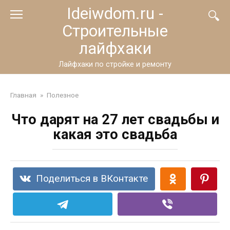
Перейти
Ideiwdom.ru -
к
Строительные
контенту
лайфхаки
Лайфхаки по стройке и ремонту
Главная
»
Полезное
Что дарят на 27 лет свадьбы и
какая это свадьба
Поделиться в ВКонтакте