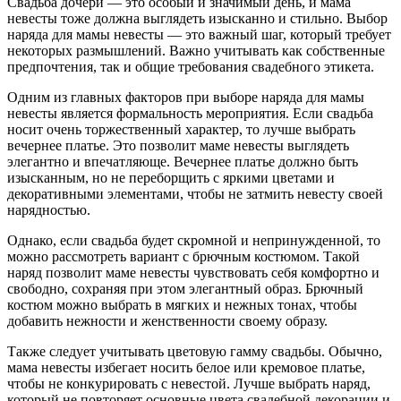
Свадьба дочери — это особый и значимый день, и мама
невесты тоже должна выглядеть изысканно и стильно. Выбор
наряда для мамы невесты — это важный шаг, который требует
некоторых размышлений. Важно учитывать как собственные
предпочтения, так и общие требования свадебного этикета.
Одним из главных факторов при выборе наряда для мамы
невесты является формальность мероприятия. Если свадьба
носит очень торжественный характер, то лучше выбрать
вечернее платье. Это позволит маме невесты выглядеть
элегантно и впечатляюще. Вечернее платье должно быть
изысканным, но не переборщить с яркими цветами и
декоративными элементами, чтобы не затмить невесту своей
нарядностью.
Однако, если свадьба будет скромной и непринужденной, то
можно рассмотреть вариант с брючным костюмом. Такой
наряд позволит маме невесты чувствовать себя комфортно и
свободно, сохраняя при этом элегантный образ. Брючный
костюм можно выбрать в мягких и нежных тонах, чтобы
добавить нежности и женственности своему образу.
Также следует учитывать цветовую гамму свадьбы. Обычно,
мама невесты избегает носить белое или кремовое платье,
чтобы не конкурировать с невестой. Лучше выбрать наряд,
который не повторяет основные цвета свадебной декорации и