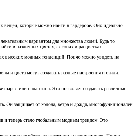
ых вещей, которые можно найти в гардеробе. Оно идеально
влекательным вариантом для множества людей. Будь то
йти в различных цветах, фасонах и расцветках.
оих высоких модных тенденций. Пончо можно увидеть на
ры и цвета могут создавать разные настроения и стили.
ве шарфа или палантина. Это позволяет создавать различные
ть. Он защищает от холода, ветра и дождя, многофункционален
в и теперь стало глобальным модным трендом. Это
рт, придает образу элегантность и утонченность. Пончо