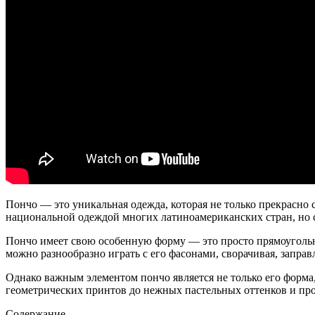
Пончо — это уникальная одежда, которая не только прекрасно с
национальной одеждой многих латиноамериканских стран, но с
Пончо имеет свою особенную форму — это просто прямоугольное
можно разнообразно играть с его фасонами, сворачивая, запра
Однако важным элементом пончо является не только его форма
геометрических принтов до нежных пастельных оттенков и про
Содержание