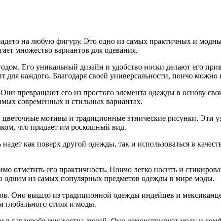
 надето на любую фигуру. Это одно из самых практичных и модн
гает множество вариантов для одевания.
одом. Его уникальный дизайн и удобство носки делают его при
ля каждого. Благодаря своей универсальности, пончо можно на
Они превращают его из простого элемента одежды в основу св
самых современных и стильных вариантах.
цветочные мотивы и традиционные этнические рисунки. Эти узо
ком, что придает им роскошный вид.
надет как поверх другой одежды, так и использоваться в качест
мо отметить его практичность. Пончо легко носить и стикирова
нчо одним из самых популярных предметов одежды в мире моды.
ков. Оно вышло из традиционной одежды индейцев и мексиканце
м глобального стиля и моды.
в гардеробе множества людей. Оно демонстрирует моду и комфо