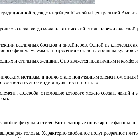
и в традиционной одежде индейцев Южной и Центральной Америк
прошлого века, когда мода на этнический стиль переживала свой
екции различных брендов и дизайнеров. Одной из ключевых акт
тового фильма «Семьета потрясений» стало настоящим культовы
модных и стильных женщин. Оно является практичным и комфор
ическим мотивам, и пончо стало популярным элементом стиля б
о соответствует ее индивидуальности и стилю.
и элемент гардероба, с помощью которого можно создать яркий и
браз.
ля любой фигуры и стиля. Вот некоторые популярные фасоны по
 выреза для головы. Характерно свободное полупрозрачное плат