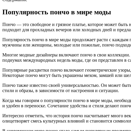
Популярность пончо в мире моды
Пончо — это свободное и грязное платье, которое может быть
подходит для прохладных вечеров или холодных дней и предла
Популярность пончо в мире моды продолжает расти с каждым г
мужчины или женщины, молодые или пожилые, пончо подходит д
Многие модные дизайнеры включают пончо в свои коллекции. 
подиумах международных недель моды, где он представлен в 
Популярные расцветки пончо включают геометрические узоры, 
Некоторые пончо могут быть украшены мехом, замшей или шел
Пончо также известно своей универсальностью. Он может быть 
стили и образы, в зависимости от настроения и ситуации.
Когда мы говорим о популярности пончо в мире моды, необходи
и удобен в переноске. Сочетание удобства и стиля делают по
Интересно отметить, что история пончо насчитывает много ве
олицетворяет смесь культурных влияний и становится символо
В современном мире пончо стало самым популярным предметом 