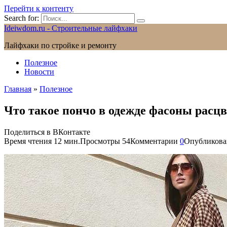
Перейти к контенту
Search for:
Ideiwdom.ru - Строительные лайфхаки
Лайфхаки по стройке и ремонту
Полезное
Новости
Главная
»
Полезное
Что такое пончо в одежде фасоны расц
Поделиться в ВКонтакте
Время чтения
12 мин.
Просмотры
54
Комментарии
0
Опубликова