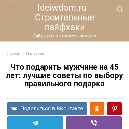
Перейти
Ideiwdom.ru -
к
Строительные
контенту
лайфхаки
Лайфхаки по стройке и ремонту
Главная
»
Полезное
Что подарить мужчине на 45
лет: лучшие советы по выбору
правильного подарка
Поделиться в ВКонтакте