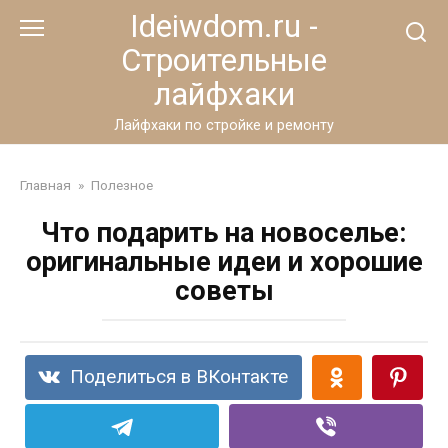
Перейти
Ideiwdom.ru -
к
Строительные
контенту
лайфхаки
Лайфхаки по стройке и ремонту
Главная
»
Полезное
Что подарить на новоселье:
оригинальные идеи и хорошие
советы
Поделиться в ВКонтакте