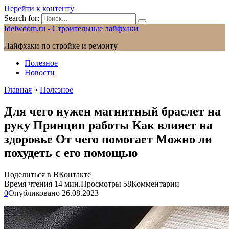
Перейти к контенту
Search for:
Ideiwdom.ru - Строительные лайфхаки
Лайфхаки по стройке и ремонту
Полезное
Новости
Главная
»
Полезное
Для чего нужен магнитный браслет на
руку Принцип работы Как влияет на
здоровье От чего помогает Можно ли
похудеть с его помощью
Поделиться в ВКонтакте
Время чтения
14 мин.
Просмотры
58
Комментарии
0
Опубликовано
26.08.2023