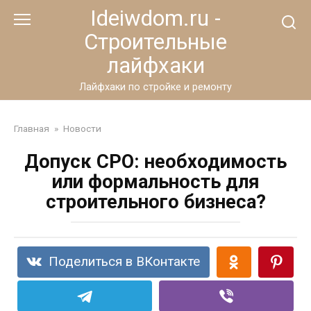
Перейти
Ideiwdom.ru -
к
Строительные
контенту
лайфхаки
Лайфхаки по стройке и ремонту
Главная
»
Новости
Допуск СРО: необходимость
или формальность для
строительного бизнеса?
Поделиться в ВКонтакте