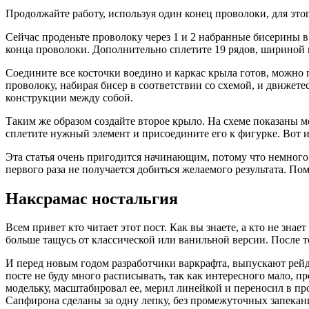
Продолжайте работу, используя один конец проволоки, для это
Сейчас проденьте проволоку через 1 и 2 набранные бисерины в
конца проволоки. Дополнительно сплетите 19 рядов, шириной 
Соедините все косточки воедино и каркас крыла готов, можно
проволоку, набирая бисер в соответствии со схемой, и движете
конструкции между собой.
Таким же образом создайте второе крыло. На схеме показаны 
сплетите нужный элемент и присоедините его к фигурке. Вот и 
Эта статья очень пригодится начинающим, потому что немного 
первого раза не получается добиться желаемого результата. По
Наксрамас ностальгия
Всем привет кто читает этот пост. Как вы знаете, а кто не зна
больше тащусь от классической или ванильной версии. После тог
И перед новым годом разработчики варкрафта, выпускают рейд
посте не буду много расписывать, так как интересного мало, 
модельку, масштабировал ее, мерил линейкой и переносил в про
Сапфирона сделаны за одну лепку, без промежуточных запекани