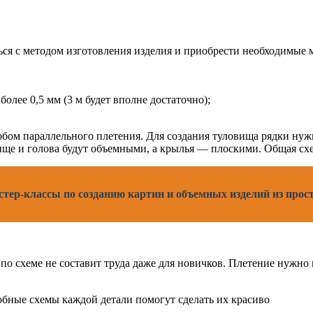
ся с методом изготовления изделия и приобрести необходимые 
олее 0,5 мм (3 м будет вполне достаточно);
бом параллельного плетения. Для создания туловища рядки нужно
ище и голова будут объемными, а крылья — плоскими. Общая схе
стер-классы по созданию картин и объемных изделий из про
 по схеме не составит труда даже для новичков. Плетение нужно 
бные схемы каждой детали помогут сделать их красиво