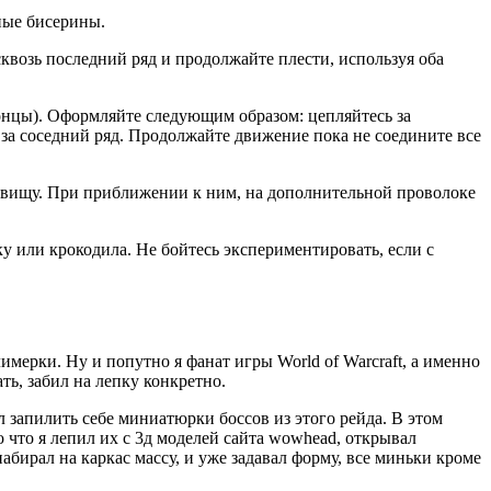
нные бисерины.
квозь последний ряд и продолжайте плести, используя оба
концы). Оформляйте следующим образом: цепляйтесь за
ь за соседний ряд. Продолжайте движение пока не соедините все
уловищу. При приближении к ним, на дополнительной проволоке
у или крокодила. Не бойтесь экспериментировать, если с
имерки. Ну и попутно я фанат игры World of Warcraft, а именно
ть, забил на лепку конкретно.
 запилить себе миниатюрки боссов из этого рейда. В этом
 что я лепил их с 3д моделей сайта wowhead, открывал
бирал на каркас массу, и уже задавал форму, все миньки кроме