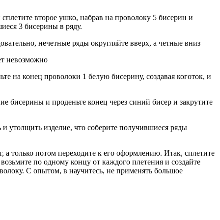
сплетите второе ушко, набрав на проволоку 5 бисерин и
иеся 3 бисерины в ряду.
овательно, нечетные ряды округляйте вверх, а четные вниз
ет невозможно
ьте на конец проволоки 1 белую бисерину, создавая коготок, и
ие бисерины и проденьте конец через синий бисер и закрутите
ь и утолщить изделие, что соберите получившиеся ряды
, а только потом переходите к его оформлению. Итак, сплетите
е возьмите по одному концу от каждого плетения и создайте
олоку. С опытом, в научитесь, не применять большое