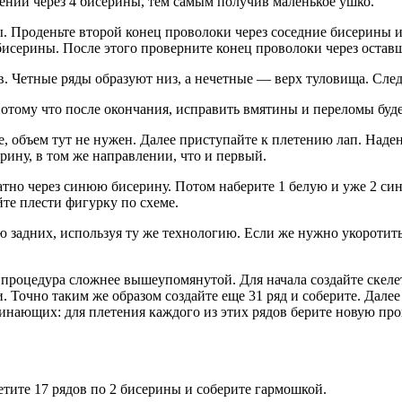
ении через 4 бисерины, тем самым получив маленькое ушко.
 Проденьте второй конец проволоки через соседние бисерины и 
исерины. После этого проверните конец проволоки через оставш
в. Четные ряды образуют низ, а нечетные — верх туловища. След
 потому что после окончания, исправить вмятины и переломы буд
, объем тут не нужен. Далее приступайте к плетению лап. Наден
ину, в том же направлении, что и первый.
тно через синюю бисерину. Потом наберите 1 белую и уже 2 син
те плести фигурку по схеме.
ю задних, используя ту же технологию. Если же нужно укоротит
 процедура сложнее вышеупомянутой. Для начала создайте скелет
. Точно таким же образом создайте еще 31 ряд и соберите. Дале
нающих: для плетения каждого из этих рядов берите новую пров
етите 17 рядов по 2 бисерины и соберите гармошкой.