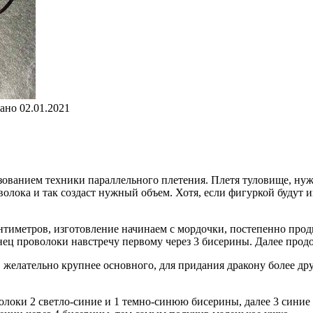
ано
02.01.2021
зованием техники параллельного плетения. Плетя туловище, нуж
олока и так создаст нужный объем. Хотя, если фигуркой будут и
тиметров, изготовление начинаем с мордочки, постепенно продв
ец проволоки навстречу первому через 3 бисерины. Далее продо
желательно крупнее основного, для придания дракону более дру
волоки 2 светло-синие и 1 темно-синюю бисерины, далее 3 сини