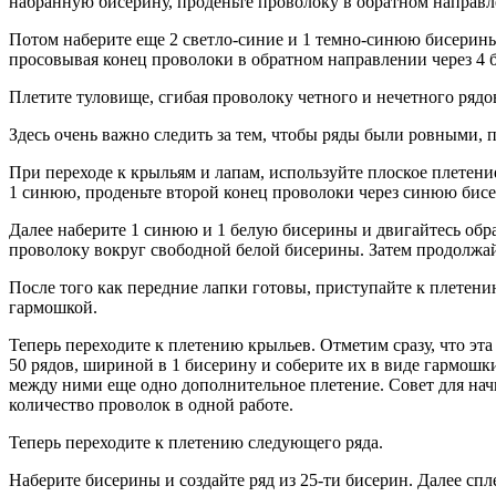
набранную бисерину, проденьте проволоку в обратном направл
Потом наберите еще 2 светло-синие и 1 темно-синюю бисерины.
просовывая конец проволоки в обратном направлении через 4 б
Плетите туловище, сгибая проволоку четного и нечетного рядо
Здесь очень важно следить за тем, чтобы ряды были ровными,
При переходе к крыльям и лапам, используйте плоское плетение
1 синюю, проденьте второй конец проволоки через синюю бисер
Далее наберите 1 синюю и 1 белую бисерины и двигайтесь обра
проволоку вокруг свободной белой бисерины. Затем продолжай
После того как передние лапки готовы, приступайте к плетени
гармошкой.
Теперь переходите к плетению крыльев. Отметим сразу, что эта
50 рядов, шириной в 1 бисерину и соберите их в виде гармошки
между ними еще одно дополнительное плетение. Совет для начи
количество проволок в одной работе.
Теперь переходите к плетению следующего ряда.
Наберите бисерины и создайте ряд из 25-ти бисерин. Далее спл