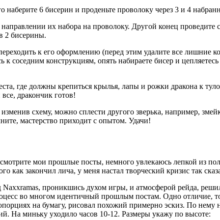
го наберите 6 бисерин и проденьте проволоку через 3 и 4 набра
 направлении их набора на проволоку. Другой конец проведите с
в 2 бисерины.
 переходить к его оформлению (перед этим удалите все лишние 
сь к соседним конструкциям, опять набираете бисер и цепляетес
места, где должны крепиться крылья, лапы и рожки дракона к т
все, дракончик готов!
изменив схему, можно сплести другого зверька, например, змейк
мните, мастерство приходит с опытом. Удачи!
ет смотрите мои прошлые посты, немного увлекаюсь лепкой из пол
о как закончил лича, у меня настал творческий кризис так сказа
 Naxxramas, проникшись духом игры, и атмосферой рейда, решил
процесс во многом идентичный прошлым постам. Одно отличие, то
порциях на бумагу, рисовал похожий примерно эскиз. По нему на
й. На миньку уходило часов 10-12. Размеры укажу по высоте: