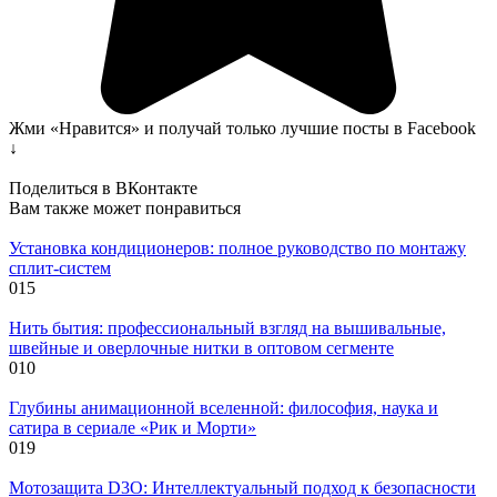
Жми «Нравится» и получай только лучшие посты в Facebook
↓
Поделиться в ВКонтакте
Вам также может понравиться
Установка кондиционеров: полное руководство по монтажу
сплит-систем
0
15
Нить бытия: профессиональный взгляд на вышивальные,
швейные и оверлочные нитки в оптовом сегменте
0
10
Глубины анимационной вселенной: философия, наука и
сатира в сериале «Рик и Морти»
0
19
Мотозащита D3O: Интеллектуальный подход к безопасности