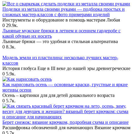
Поделки из металла своими руками — подборка простых и
сложных мастер-классов с фото примерами изделий
Инструменты и оборудование в помощь мастерам Любая
0
29.9к.
Льняные мужские брюки в летнем и осеннем гардеробе с
какой обувью их носить
Льняные брюки — это удобная и стильная альтернатива
0
8.3к.
Модель земли из пластилина: несколько лучших мастер-
классов
История глобуса Еще в III веке до нашей эры древнегреческие
0
5.9к.
Как нарисовать осень — основные краски, грустные и яркие
мотивы осени
Осень – картинки для для детей дошкольного возраста
0
5.7к.
Берет снежок: вязание крючком, подробная схема и описание
Расшифровка обозначений для начинающих Вязание крючком
0
5.7к.