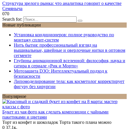
Структура зрелого рынка: что аналитика говорит о качестве
Семяныча
0
70
Search for:
Новые публикации
Установка кондиционеров: полное руководство по
монтажу сплит-систем
Нить бытия: профессиональный взгляд на
вышивальные, швейные и оверлочные нитки в оптовом
сегменте
Глубины анимационной вселенной: философия, наука и
сатира в сериале «Рик и Морти»
Мотозащита D3O: Интеллектуальный подход к
безопасности
Липомоделирование тела: как косметолог корректирует
фигуру без хирургии
Популярное
Букет из чая фото как сделать композиции с чайными
пакетиками и цветами
Торт из конфет и шоколадок Торта такого плана можно
0
37.1к.