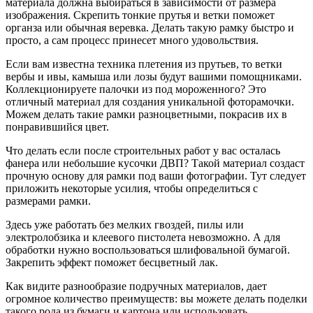
материала должна выбираться в зависимости от размера
изображения. Скрепить тонкие прутья и ветки поможет
органза или обычная веревка. Делать такую рамку быстро и
просто, а сам процесс принесет много удовольствия.
Если вам известна техника плетения из прутьев, то ветки
вербы и ивы, камыша или лозы будут вашими помощниками.
Коллекционируете палочки из под мороженного? Это
отличный материал для создания уникальной фоторамочки.
Можем делать такие рамки разноцветными, покрасив их в
понравившийся цвет.
Что делать если после строительных работ у вас осталась
фанера или небольшие кусочки ДВП? Такой материал создаст
прочную основу для рамки под ваши фотографии. Тут следует
приложить некоторые усилия, чтобы определиться с
размерами рамки.
Здесь уже работать без мелких гвоздей, пилы или
электролобзика и клеевого пистолета невозможно. А для
обработки нужно воспользоваться шлифовальной бумагой.
Закрепить эффект поможет бесцветный лак.
Как видите разнообразие подручных материалов, дает
огромное количество преимуществ: вы можете делать поделки
такого рода из бумаги и картона или использовать