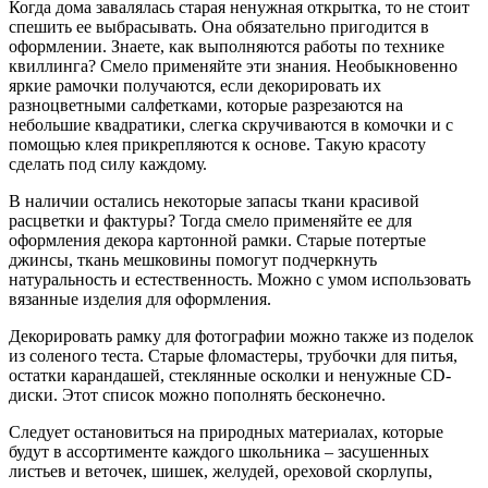
Когда дома завалялась старая ненужная открытка, то не стоит
спешить ее выбрасывать. Она обязательно пригодится в
оформлении. Знаете, как выполняются работы по технике
квиллинга? Смело применяйте эти знания. Необыкновенно
яркие рамочки получаются, если декорировать их
разноцветными салфетками, которые разрезаются на
небольшие квадратики, слегка скручиваются в комочки и с
помощью клея прикрепляются к основе. Такую красоту
сделать под силу каждому.
В наличии остались некоторые запасы ткани красивой
расцветки и фактуры? Тогда смело применяйте ее для
оформления декора картонной рамки. Старые потертые
джинсы, ткань мешковины помогут подчеркнуть
натуральность и естественность. Можно с умом использовать
вязанные изделия для оформления.
Декорировать рамку для фотографии можно также из поделок
из соленого теста. Старые фломастеры, трубочки для питья,
остатки карандашей, стеклянные осколки и ненужные CD-
диски. Этот список можно пополнять бесконечно.
Следует остановиться на природных материалах, которые
будут в ассортименте каждого школьника – засушенных
листьев и веточек, шишек, желудей, ореховой скорлупы,