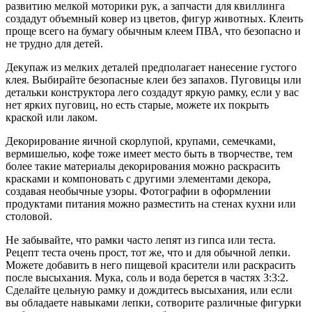
развитию мелкой моторики рук, а запчасти для квиллинга
создадут объемный ковер из цветов, фигур животных. Клеить
проще всего на бумагу обычным клеем ПВА, что безопасно и
не трудно для детей.
Декупаж из мелких деталей предполагает нанесение густого
клея. Выбирайте безопасные клеи без запахов. Пуговицы или
детальки конструктора лего создадут яркую рамку, если у вас
нет ярких пуговиц, но есть старые, можете их покрыть
краской или лаком.
Декорирование яичной скорлупой, крупами, семечками,
вермишелью, кофе тоже имеет место быть в творчестве, тем
более такие материалы декорирования можно раскрасить
красками и компоновать с другими элементами декора,
создавая необычные узоры. Фотографии в оформлении
продуктами питания можно разместить на стенах кухни или
столовой.
Не забывайте, что рамки часто лепят из гипса или теста.
Рецепт теста очень прост, тот же, что и для обычной лепки.
Можете добавить в него пищевой красители или раскрасить
после высыхания. Мука, соль и вода берется в частях 3:3:2.
Сделайте цельную рамку и дождитесь высыхания, или если
вы обладаете навыками лепки, сотворите различные фигурки