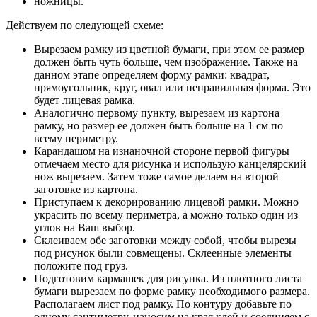
ножницы.
Действуем по следующей схеме:
Вырезаем рамку из цветной бумаги, при этом ее размер
должен быть чуть больше, чем изображение. Также на
данном этапе определяем форму рамки: квадрат,
прямоугольник, круг, овал или неправильная форма. Это
будет лицевая рамка.
Аналогично первому пункту, вырезаем из картона
рамку, но размер ее должен быть больше на 1 см по
всему периметру.
Карандашом на изнаночной стороне первой фигуры
отмечаем место для рисунка и использую канцелярский
нож вырезаем. Затем тоже самое делаем на второй
заготовке из картона.
Приступаем к декорированию лицевой рамки. Можно
украсить по всему периметра, а можно только один из
углов на Ваш выбор.
Склеиваем обе заготовки между собой, чтобы вырезы
под рисунок были совмещены. Склеенные элементы
положите под груз.
Подготовим кармашек для рисунка. Из плотного листа
бумаги вырезаем по форме рамку необходимого размера.
Располагаем лист под рамку. По контуру добавьте по
одному сантиметру, наносим на края клей и соединяем с