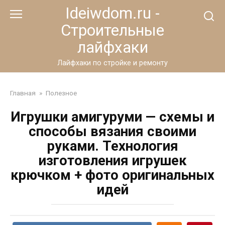
Перейти
Ideiwdom.ru -
к
Строительные
контенту
лайфхаки
Лайфхаки по стройке и ремонту
Главная
»
Полезное
Игрушки амигуруми — схемы и
способы вязания своими
руками. Технология
изготовления игрушек
крючком + фото оригинальных
идей