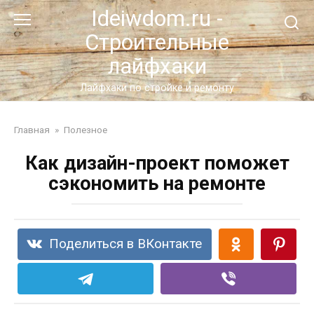
Перейти
Ideiwdom.ru -
к
Строительные
контенту
лайфхаки
Лайфхаки по стройке и ремонту
Главная
»
Полезное
Как дизайн-проект поможет
сэкономить на ремонте
Поделиться в ВКонтакте