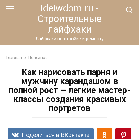
Перейти
Ideiwdom.ru -
к
Строительные
контенту
лайфхаки
Лайфхаки по стройке и ремонту
Главная
»
Полезное
Как нарисовать парня и
мужчину карандашом в
полной рост — легкие мастер-
классы создания красивых
портретов
Поделиться в ВКонтакте