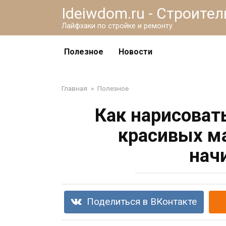
Перейти
Ideiwdom.ru - Строите
к
Лайфхаки по стройке и ремонту
контенту
Полезное
Новости
Главная
»
Полезное
Как нарисовать
красивых м
нач
Поделиться в ВКонтакте