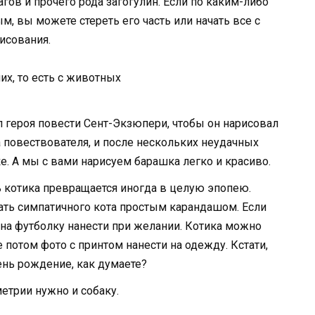
агов и прочего рода загогулин. Если по каким-либо
 вы можете стереть его часть или начать все с
рисования.
х, то есть с животных
 героя повести Сент-Экзюпери, чтобы он нарисовал
 повествователя, и после нескольких неудачных
е. А мы с вами нарисуем барашка легко и красиво.
 котика превращается иногда в целую эпопею.
ать симпатичного кота простым карандашом. Если
 на футболку нанести при желании. Котика можно
потом фото с принтом нанести на одежду. Кстати,
ень рождение, как думаете?
метрии нужно и собаку.