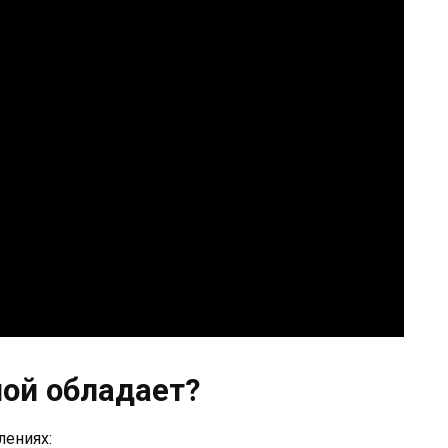
лой обладает?
лениях: