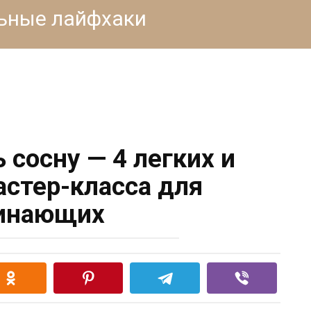
льные лайфхаки
 сосну — 4 легких и
астер-класса для
инающих