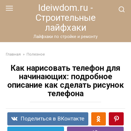
Перейти
Ideiwdom.ru -
к
Строительные
контенту
лайфхаки
Лайфхаки по стройке и ремонту
Главная
»
Полезное
Как нарисовать телефон для
начинающих: подробное
описание как сделать рисунок
телефона
Поделиться в ВКонтакте