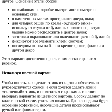
другое. Основные этапы сборки:
по шаблонам на коробке выстригают геометрию
основных стен;
в намеченных местах простригают двери, окна;
для четырех башен по краям «будущего замка»
используют втулки от бумажных полотенец, пятую
башню можно расположить в центре замка;
заготовки окрашивают или оклеивают цветной бумагой;
фиксируют все элементы клеем, скотчем;
последним шагом на башни крепят крыши, флажки и
другой декор.
Этот вариант достаточно прост, с ним легко справится
ребенок.
Используя цветной картон
Чтобы понять, как сделать замок из картона обязательно
руководствуются схемой, а если хочется сделать яркий
«сказочный» замок, и не возиться с красками, то стоит
выбирать варианты из цветного картона. Сборку делают по
классической схеме, учитывая нюансы. Данная поделка будет
особенно эффектной, небольшие детали прорисовывают
ручкой или фломастером.