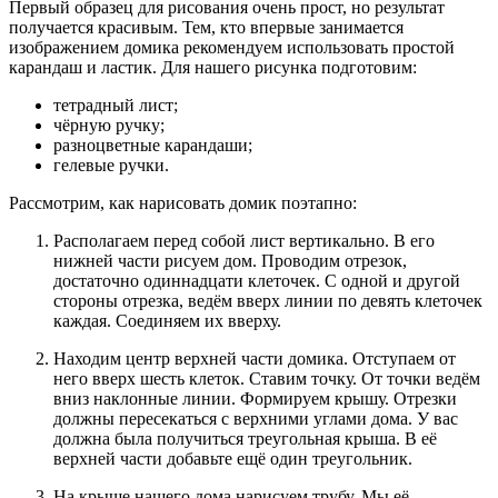
Первый образец для рисования очень прост, но результат
получается красивым. Тем, кто впервые занимается
изображением домика рекомендуем использовать простой
карандаш и ластик. Для нашего рисунка подготовим:
тетрадный лист;
чёрную ручку;
разноцветные карандаши;
гелевые ручки.
Рассмотрим, как нарисовать домик поэтапно:
Располагаем перед собой лист вертикально. В его
нижней части рисуем дом. Проводим отрезок,
достаточно одиннадцати клеточек. С одной и другой
стороны отрезка, ведём вверх линии по девять клеточек
каждая. Соединяем их вверху.
Находим центр верхней части домика. Отступаем от
него вверх шесть клеток. Ставим точку. От точки ведём
вниз наклонные линии. Формируем крышу. Отрезки
должны пересекаться с верхними углами дома. У вас
должна была получиться треугольная крыша. В её
верхней части добавьте ещё один треугольник.
На крыше нашего дома нарисуем трубу. Мы её