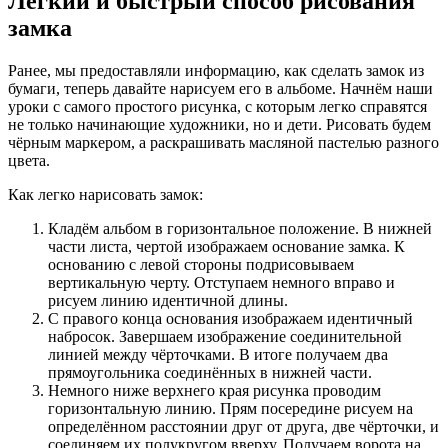
Лёгкий и быстрый способ рисования
замка
Ранее, мы предоставляли информацию, как сделать замок из
бумаги, теперь давайте нарисуем его в альбоме. Начнём наши
уроки с самого простого рисунка, с которым легко справятся
не только начинающие художники, но и дети. Рисовать будем
чёрным маркером, а раскрашивать масляной пастелью разного
цвета.
Как легко нарисовать замок:
Кладём альбом в горизонтальное положение. В нижней
части листа, чертой изображаем основание замка. К
основанию с левой стороны подрисовываем
вертикальную черту. Отступаем немного вправо и
рисуем линию идентичной длины.
С правого конца основания изображаем идентичный
набросок. Завершаем изображение соединительной
линией между чёрточками. В итоге получаем два
прямоугольника соединённых в нижней части.
Немного ниже верхнего края рисунка проводим
горизонтальную линию. Прям посередине рисуем на
определённом расстоянии друг от друга, две чёрточки, и
соединяем их полукругом вверху. Получаем ворота на