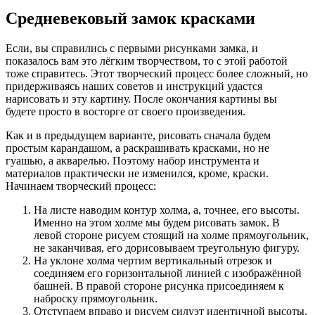
Средневековый замок красками
Если, вы справились с первыми рисунками замка, и
показалось вам это лёгким творчеством, то с этой работой
тоже справитесь. Этот творческий процесс более сложный, но
придерживаясь наших советов и инструкций удастся
нарисовать и эту картину. После окончания картины вы
будете просто в восторге от своего произведения.
Как и в предыдущем варианте, рисовать сначала будем
простым карандашом, а раскрашивать красками, но не
гуашью, а акварелью. Поэтому набор инструмента и
материалов практически не изменился, кроме, краски.
Начинаем творческий процесс:
На листе наводим контур холма, а, точнее, его высоты.
Именно на этом холме мы будем рисовать замок. В
левой стороне рисуем стоящий на холме прямоугольник,
не заканчивая, его дорисовываем треугольную фигуру.
На уклоне холма чертим вертикальный отрезок и
соединяем его горизонтальной линией с изображённой
башней. В правой стороне рисунка присоединяем к
наброску прямоугольник.
Отступаем вправо и рисуем силуэт идентичной высоты,