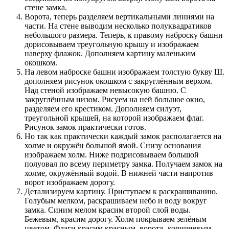
стене замка.
Ворота, теперь разделяем вертикальными линиями на
части. На стене выводим несколько полуквадратиков
небольшого размера. Теперь, к правому наброску башни
дорисовываем треугольную крышу и изображаем
наверху флажок. Дополняем картину маленьким
окошком.
На левом наброске башни изображаем толстую букву Ш.
дополняем рисунок окошком с закруглённым верхом.
Над стеной изображаем невысокую башню. С
закруглённым низом. Рисуем на ней большое окно,
разделяем его крестиком. Дополняем силуэт,
треугольной крышей, на которой изображаем флаг.
Рисунок замок практически готов.
Но так как практически каждый замок располагается на
холме и окружён большой ямой. Снизу основания
изображаем холм. Ниже подрисовываем большой
полуовал по всему периметру замка. Получаем замок на
холме, окружённый водой. В нижней части напротив
ворот изображаем дорогу.
Детализируем картину. Приступаем к раскрашиванию.
Голубым мелком, раскрашиваем небо и воду вокруг
замка. Синим мелом красим второй слой воды.
Бежевым, красим дорогу. Холм покрываем зелёным
цветом. Флаги красим красным, ворота -коричневым.