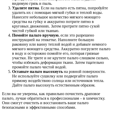
видимую грязь и пыль.
Удалите пятна
. Если на пальто есть пятна, попробуйте
удалить их с помощью мягкой губки и теплой воды.
Нанесите небольшое количество мягкого моющего
средства на губку и аккуратно потрите пятно в
круговых движениях. Затем протрите пятно сухой
чистой губкой или тканью.
Помойте пальто вручную
, если это разрешено
инструкцией на этикетке. Наполните большую
раковину или ванну теплой водой и добавьте немного
мягкого моющего средства. Аккуратно погрузите пальто
в воду и осторожно помойте его, потирая грязные
участки. Не трите и не крутите пальто слишком сильно,
чтобы избежать деформации ткани. Затем тщательно
промойте пальто чистой водой.
Оставьте пальто высохнуть
на ровной поверхности.
Не используйте сушилку или подвергайте пальто
прямому воздействию солнца или источников тепла.
Дайте пальто высохнуть естественным образом.
Если вы не уверены, как правильно почистить драповое
пальто, лучше обратиться к профессионалам – в химчистку.
Они смогут очистить и восстановить ваше пальто
безопасными и эффективными способами.