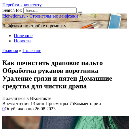
Перейти к контенту
Search for:
Ideiwdom.ru - Строительные лайфхаки
Лайфхаки по стройке и ремонту
Полезное
Новости
Главная
»
Полезное
Как почистить драповое пальто
Обработка рукавов воротника
Удаление грязи и пятен Домашние
средства для чистки драпа
Поделиться в ВКонтакте
Время чтения
13 мин.
Просмотры
75
Комментарии
0
Опубликовано
26.08.2023