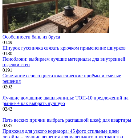
Особенности бань из бруса
0
149
Шнурок гусеничка связать крючком применение шнурков
0
180
Пеноблоки: выбираем лучшие материалы для внутренней
отделки стен
0
191
Сочетание серого цвета классические приёмы и смелые
решения
0
202
Лучшие домашние шашлычницы: ТОП-10 предложений на
рынке + как выбрать лучшую
0
242
Пять веских причин выбрать распашной шкаф для квартиры
0
285
Прихожая для узкого коридора: 45 фото стильные идеи
дизайна – лучшие решения для маленького пространства