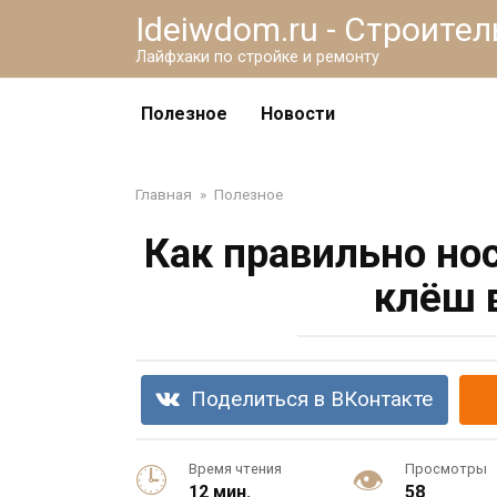
Перейти
Ideiwdom.ru - Строите
к
Лайфхаки по стройке и ремонту
контенту
Полезное
Новости
Главная
»
Полезное
Как правильно но
клёш 
Поделиться в ВКонтакте
Время чтения
Просмотры
12 мин.
58