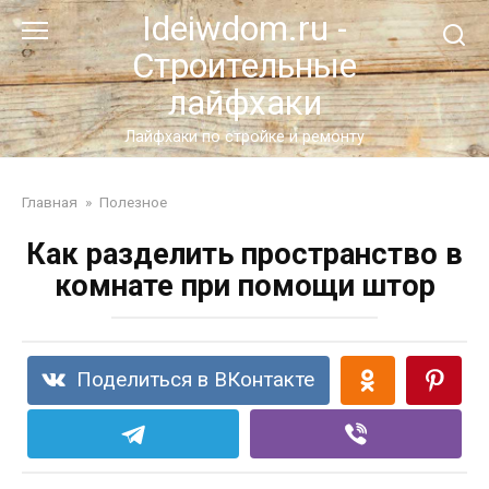
Перейти
Ideiwdom.ru -
к
Строительные
контенту
лайфхаки
Лайфхаки по стройке и ремонту
Главная
»
Полезное
Как разделить пространство в
комнате при помощи штор
Поделиться в ВКонтакте