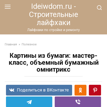
Перейти
Ideiwdom.ru -
к
Строительные
контенту
лайфхаки
Лайфхаки по стройке и ремонту
Главная
»
Полезное
Картины из бумаги: мастер-
класс, объемный бумажный
омнитрикс
Поделиться в ВКонтакте