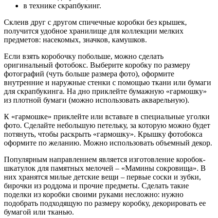
в технике скрапбукинг.
Склеив друг с другом спичечные коробки без крышек,
получится удобное хранилище для коллекции мелких
предметов: насекомых, значков, камушков.
Если взять коробочку побольше, можно сделать
оригинальный фотобокс. Выберите коробку по размеру
фотографий (чуть больше размера фото), оформите
внутренние и наружные стенки с помощью ткани или бумаги
для скрапбукинга. На дно приклейте бумажную «гармошку»
из плотной бумаги (можно использовать акварельную).
К «гармошке» приклейте или вставьте в специальные уголки
фото. Сделайте небольшую петельку, за которую можно будет
потянуть, чтобы раскрыть «гармошку». Крышку фотобокса
оформите по желанию. Можно использовать объемный декор.
Популярным направлением является изготовление коробок-
шкатулок для памятных мелочей – «Мамины сокровища». В
них хранятся милые детские вещи – первые соски и зубки,
бирочки из роддома и прочие предметы. Сделать такие
поделки из коробки своими руками несложно: нужно
подобрать подходящую по размеру коробку, декорировать ее
бумагой или тканью.