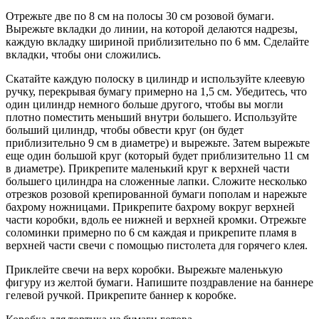
Отрежьте две по 8 см на полосы 30 см розовой бумаги.
Вырежьте вкладки до линии, на которой делаются надрезы,
каждую вкладку шириной приблизительно по 6 мм. Сделайте
вкладки, чтобы они сложились.
Скатайте каждую полоску в цилиндр и используйте клеевую
ручку, перекрывая бумагу примерно на 1,5 см. Убедитесь, что
один цилиндр немного больше другого, чтобы вы могли
плотно поместить меньший внутри большего. Используйте
больший цилиндр, чтобы обвести круг (он будет
приблизительно 9 см в диаметре) и вырежьте. Затем вырежьте
еще один большой круг (который будет приблизительно 11 см
в диаметре). Прикрепите маленький круг к верхней части
большего цилиндра на сложенные лапки. Сложите несколько
отрезков розовой крепированной бумаги пополам и нарежьте
бахрому ножницами. Прикрепите бахрому вокруг верхней
части коробки, вдоль ее нижней и верхней кромки. Отрежьте
соломинки примерно по 6 см каждая и прикрепите пламя в
верхней части свечи с помощью пистолета для горячего клея.
Приклейте свечи на верх коробки. Вырежьте маленькую
фигуру из желтой бумаги. Напишите поздравление на баннере
гелевой ручкой. Прикрепите баннер к коробке.