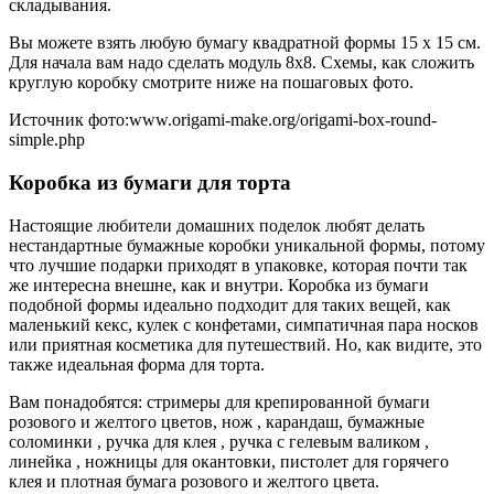
складывания.
Вы можете взять любую бумагу квадратной формы 15 х 15 см.
Для начала вам надо сделать модуль 8х8. Схемы, как сложить
круглую коробку смотрите ниже на пошаговых фото.
Источник фото:www.origami-make.org/origami-box-round-
simple.php
Коробка из бумаги для торта
Настоящие любители домашних поделок любят делать
нестандартные бумажные коробки уникальной формы, потому
что лучшие подарки приходят в упаковке, которая почти так
же интересна внешне, как и внутри. Коробка из бумаги
подобной формы идеально подходит для таких вещей, как
маленький кекс, кулек с конфетами, симпатичная пара носков
или приятная косметика для путешествий. Но, как видите, это
также идеальная форма для торта.
Вам понадобятся: стримеры для крепированной бумаги
розового и желтого цветов, нож , карандаш, бумажные
соломинки , ручка для клея , ручка с гелевым валиком ,
линейка , ножницы для окантовки, пистолет для горячего
клея и плотная бумага розового и желтого цвета.