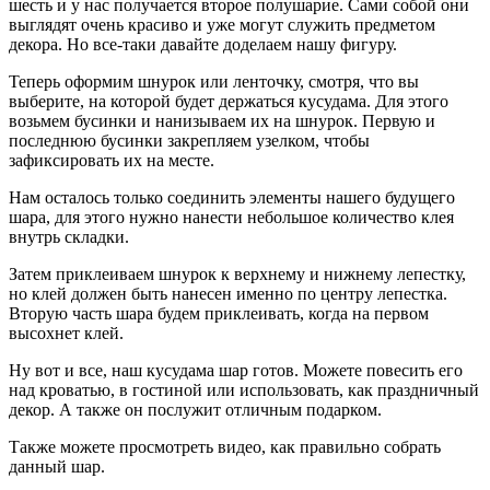
шесть и у нас получается второе полушарие. Сами собой они
выглядят очень красиво и уже могут служить предметом
декора. Но все-таки давайте доделаем нашу фигуру.
Теперь оформим шнурок или ленточку, смотря, что вы
выберите, на которой будет держаться кусудама. Для этого
возьмем бусинки и нанизываем их на шнурок. Первую и
последнюю бусинки закрепляем узелком, чтобы
зафиксировать их на месте.
Нам осталось только соединить элементы нашего будущего
шара, для этого нужно нанести небольшое количество клея
внутрь складки.
Затем приклеиваем шнурок к верхнему и нижнему лепестку,
но клей должен быть нанесен именно по центру лепестка.
Вторую часть шара будем приклеивать, когда на первом
высохнет клей.
Ну вот и все, наш кусудама шар готов. Можете повесить его
над кроватью, в гостиной или использовать, как праздничный
декор. А также он послужит отличным подарком.
Также можете просмотреть видео, как правильно собрать
данный шар.