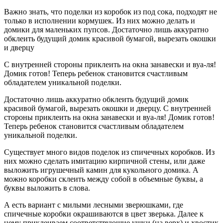
Важно знать, что поделки из коробок из под сока, подходят не
только в исполнении кормушек. Из них можно делать и
домики для маленьких пупсов. Достаточно лишь аккуратно
обклеить будущий домик красивой бумагой, вырезать окошки
и дверцу
С внутренней стороны приклеить на окна занавески и вуа-ля!
Домик готов! Теперь ребенок становится счастливым
обладателем уникальной поделки.
Достаточно лишь аккуратно обклеить будущий домик
красивой бумагой, вырезать окошки и дверцу. С внутренней
стороны приклеить на окна занавески и вуа-ля! Домик готов!
Теперь ребенок становится счастливым обладателем
уникальной поделки.
Существует много видов поделок из спичечных коробков. Из
них можно сделать имитацию кирпичной стены, или даже
выложить игрушечный камин для кукольного домика. А
можно коробки склеить между собой в объемные буквы, а
буквы выложить в слова.
А есть вариант с милыми лесными зверюшками, где
спичечные коробки окрашиваются в цвет зверька. Далее к
нему приклеиваем соответствующие ушки (на верх) и хвостик