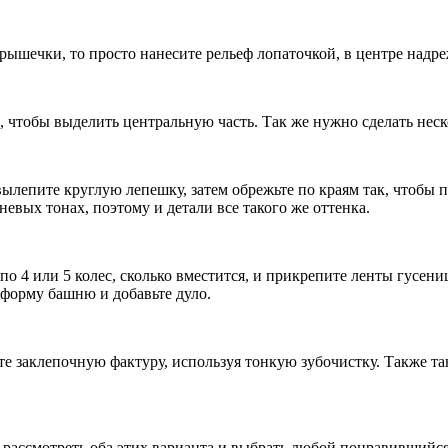
крышечки, то просто нанесите рельеф лопаточкой, в центре надр
 чтобы выделить центральную часть. Так же нужно сделать неск
 вылепите круглую лепешку, затем обрежьте по краям так, чтобы
евых тонах, поэтому и детали все такого же оттенка.
 4 или 5 колес, сколько вместится, и прикрепите ленты гусениц.
тформу башню и добавьте дуло.
йте заклепочную фактуру, используя тонкую зубочистку. Также 
рассмотреть оба этих варианта и выбрать любой понравившийся в