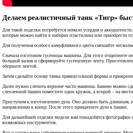
Делаем реалистичный танк «Тигр» быст
Для такой поделки потребуется немало усердия и аккуратности
которые можно найти в наборах пластилина или приобрести от
Для получения особого камуфляжного цвета смешайте несколько
Сначала изготовим гусеницы машины. Для этого отщипните не
большой валик и сформируйте гусеничную ленту. Приготовленны
оберните лентой.
Затем сделайте основу танка прямоугольной формы и прикрепи
Далее нужно слепить верхние части машины. Башню можно сдел
слепленной башни поместите один кружок, а второй – на мест
Приступим к изготовлению дула. Оно должно быть длинным, и д
направлению к концу. После этого прикрепите дуло к башне.
Для дальнейшей отделки модели вам понадобятся фотографии на
возможных инструментов.
Вот и готова ваша собственная единица военной техники. Мож