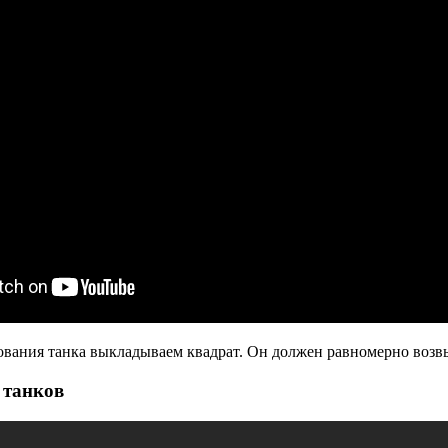
ования танка выкладываем квадрат. Он должен равномерно возв
 танков