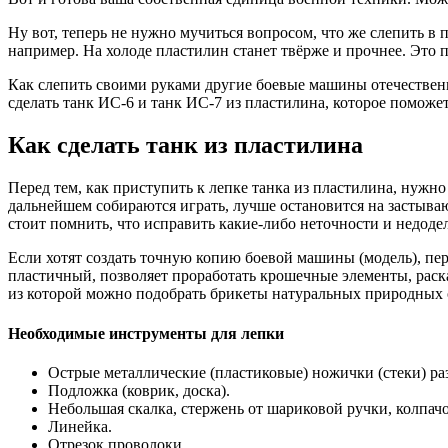
Ну вот, теперь не нужно мучиться вопросом, что же слепить в 
например. На холоде пластилин станет твёрже и прочнее. Это
Как слепить своими руками другие боевые машины отечественн
сделать танк ИС-6 и танк ИС-7 из пластилина, которое поможет
Как сделать танк из пластилина
Перед тем, как приступить к лепке танка из пластилина, нужно
дальнейшем собираются играть, лучше остановится на застываю
стоит помнить, что исправить какие-либо неточности и недоде
Если хотят создать точную копию боевой машины (модель), пер
пластичный, позволяет проработать крошечные элементы, раск
из которой можно подобрать брикеты натуральных природных 
Необходимые инструменты для лепки
Острые металлические (пластиковые) ножички (стеки) ра
Подложка (коврик, доска).
Небольшая скалка, стержень от шариковой ручки, колпачо
Линейка.
Отрезок проволоки.