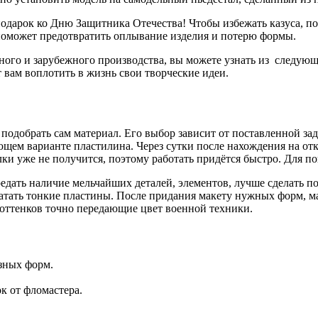
подарок ко Дню Защитника Отечества! Чтобы избежать казуса, по
 поможет предотвратить оплывание изделия и потерю формы.
ого и зарубежного производства, вы можете узнать из следующи
 вам воплотить в жизнь свои творческие идеи.
 подобрать сам материал. Его выбор зависит от поставленной за
щем варианте пластилина. Через сутки после нахождения на откр
лки уже не получится, поэтому работать придётся быстро. Для п
едать наличие мельчайших деталей, элементов, лучше сделать по
атать тонкие пластины. После придания макету нужных форм, ма
оттенков точно передающие цвет военной техники.
зных форм.
к от фломастера.