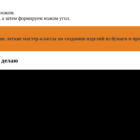
 ножом.
 а затем формируем ножом угол.
и: легкие мастер-классы по созданию изделий из бумаги и п
о делаю