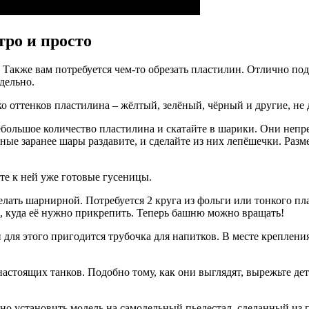
ро и просто
. Также вам потребуется чем-то обрезать пластилин. Отлично по
дельно.
 оттенков пластилина – жёлтый, зелёный, чёрный и другие, не 
большое количество пластилина и скатайте в шарики. Они непр
е заранее шары раздавите, и сделайте из них лепёшечки. Размес
те к ней уже готовые гусеницы.
ать шарнирной. Потребуется 2 круга из фольги или тонкого пла
о, куда её нужно прикрепить. Теперь башню можно вращать!
ля этого пригодится трубочка для напитков. В месте крепления
стоящих танков. Подобно тому, как они выглядят, вырежьте дет
но установить модель на самодельный пьедестал, сделанный из 