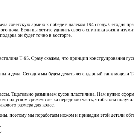
вела советскую армию к победе в далеком 1945 году. Сегодня пр
ого пола. Если вы хотите удивить своего спутника жизни изум
 подарка он будет точно в восторге.
астилина Т-95. Сразу скажем, что принцип конструирования гус
ны и дула. Сегодня мы будем делать легендарный танк модели Т
ссы. Тщательно разминаем кусок пластилина. Нам нужно сформ
м под углом срежем слегка переднюю часть, чтобы она получил
кового размера для колес.
шены, поэтому мы поработаем ножом и придадим этой детали об
.
.