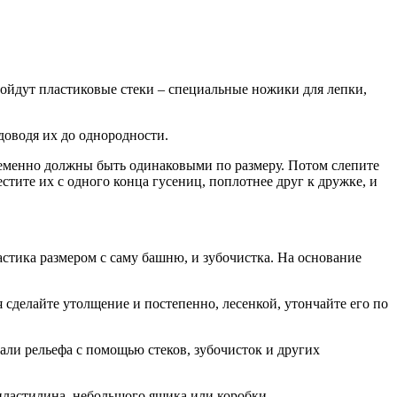
дойдут пластиковые стеки – специальные ножики для лепки,
доводя их до однородности.
еменно должны быть одинаковыми по размеру. Потом слепите
тите их с одного конца гусениц, поплотнее друг к дружке, и
стика размером с саму башню, и зубочистка. На основание
 сделайте утолщение и постепенно, лесенкой, утончайте его по
али рельефа с помощью стеков, зубочисток и других
пластилина, небольшого ящика или коробки.