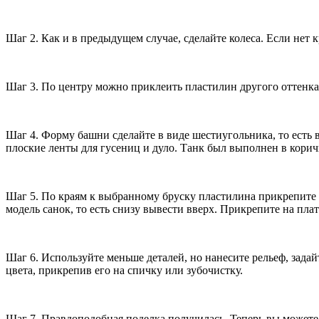
Шаг 2. Как и в предыдущем случае, сделайте колеса. Если нет 
Шаг 3. По центру можно приклеить пластилин другого оттенка,
Шаг 4. Форму башни сделайте в виде шестиугольника, то есть
плоские ленты для гусениц и дуло. Танк был выполнен в коричн
Шаг 5. По краям к выбранному бруску пластилина прикрепите по
модель санок, то есть снизу вывести вверх. Прикрепите на пла
Шаг 6. Используйте меньше деталей, но нанесите рельеф, зада
цвета, прикрепив его на спичку или зубочистку.
Шаг 7. Правдоподобная поделка получилась. Теперь вы можете 