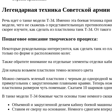
Легендарная техника Советской армии
Речь идет о танке модели Т-34. Именно эта боевая техника при
модели, чего не скажешь о представительницах противоположн
скорее изучите, как сделать из пластилина танк Т-34. От такого
Пошаговое описание творческого процесса:
Некоторые рукодельницы интересуются, как сделать танк из пл
только по форме и расположению колес
Также обратите внимание на отдельные элементы отделки каби
Для начала возьмем пластилин темно-зеленого цвета
Можно смешать зеленый пластилин с черным до однородной ма
прямоугольник с закругленными плавными краями. Теперь ножо
пластилина размером чуть поменьше. Скатаем 10 шариков одина
В танке модели Т-34 боковые части основы тоже немного ско
Объемной и закругленной делаем кабину боевой машины
Ставим ее сверху на основание. Немного сдвигаем вперед