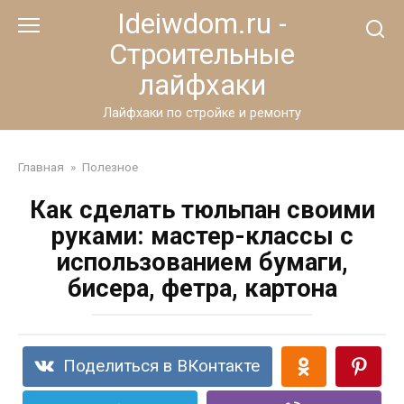
Перейти
Ideiwdom.ru -
к
Строительные
контенту
лайфхаки
Лайфхаки по стройке и ремонту
Главная
»
Полезное
Как сделать тюльпан своими
руками: мастер-классы с
использованием бумаги,
бисера, фетра, картона
Поделиться в ВКонтакте