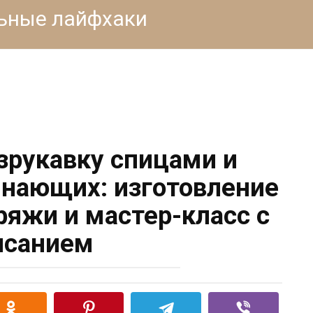
льные лайфхаки
езрукавку спицами и
нающих: изготовление
ряжи и мастер-класс с
исанием