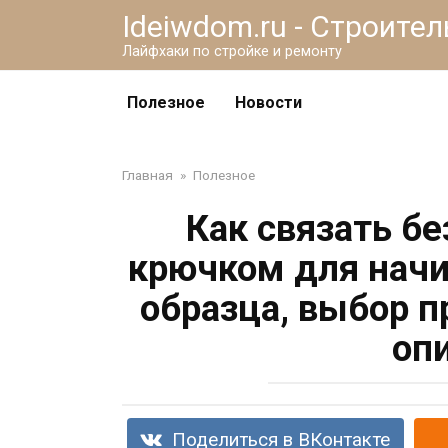
Перейти
Ideiwdom.ru - Строите
к
Лайфхаки по стройке и ремонту
контенту
Полезное
Новости
Главная
»
Полезное
Как связать б
крючком для начи
образца, выбор п
оп
Поделиться в ВКонтакте