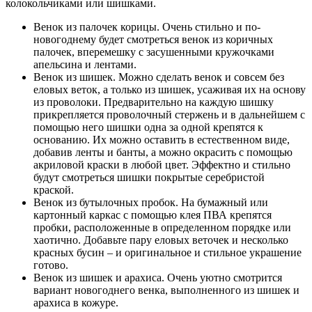
колокольчиками или шишками.
Венок из палочек корицы. Очень стильно и по-
новогоднему будет смотреться венок из коричных
палочек, вперемешку с засушенными кружочками
апельсина и лентами.
Венок из шишек. Можно сделать венок и совсем без
еловых веток, а только из шишек, усаживая их на основу
из проволоки. Предварительно на каждую шишку
прикрепляется проволочный стержень и в дальнейшем с
помощью него шишки одна за одной крепятся к
основанию. Их можно оставить в естественном виде,
добавив ленты и банты, а можно окрасить с помощью
акриловой краски в любой цвет. Эффектно и стильно
будут смотреться шишки покрытые серебристой
краской.
Венок из бутылочных пробок. На бумажный или
картонный каркас с помощью клея ПВА крепятся
пробки, расположенные в определенном порядке или
хаотично. Добавьте пару еловых веточек и несколько
красных бусин – и оригинальное и стильное украшение
готово.
Венок из шишек и арахиса. Очень уютно смотрится
вариант новогоднего венка, выполненного из шишек и
арахиса в кожуре.