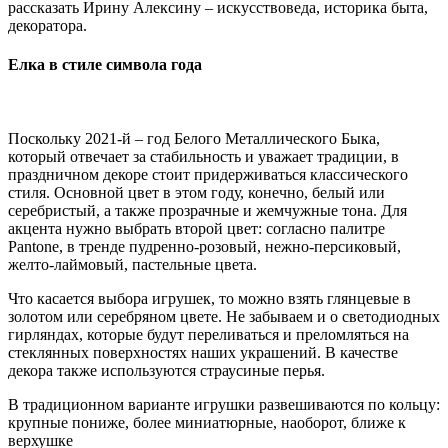
рассказать Ирину Алексину – искусствоведа, историка быта,
декоратора.
Елка в стиле символа года
Поскольку 2021-й – год Белого Металлического Быка,
который отвечает за стабильность и уважает традиции, в
праздничном декоре стоит придерживаться классического
стиля. Основной цвет в этом году, конечно, белый или
серебристый, а также прозрачные и жемчужные тона. Для
акцента нужно выбрать второй цвет: согласно палитре
Pantone, в тренде пудренно-розовый, нежно-персиковый,
желто-лаймовый, пастельные цвета.
Что касается выбора игрушек, то можно взять глянцевые в
золотом или серебряном цвете. Не забываем и о светодиодных
гирляндах, которые будут переливаться и преломляться на
стеклянных поверхностях наших украшений. В качестве
декора также используются страусиные перья.
В традиционном варианте игрушки развешиваются по кольцу:
крупные пониже, более миниатюрные, наоборот, ближе к
верхушке