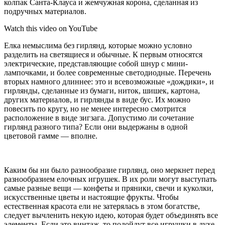
колпак Санта-Клауса и жемчужная корона, сделанная из
подручных материалов.
Watch this video on YouTube
Елка немыслима без гирлянд, которые можно условно
разделить на светящиеся и обычные. К первым относятся
электрические, представляющие собой шнур с мини-
лампочками, и более современные светодиодные. Перечень
вторых намного длиннее: это и всевозможные «дождики», и
гирлянды, сделанные из бумаги, ниток, шишек, картона,
других материалов, и гирлянды в виде бус. Их можно
повесить по кругу, но не менее интересно смотрится
расположение в виде зигзага. Допустимо ли сочетание
гирлянд разного типа? Если они выдержаны в одной
цветовой гамме — вполне.
Каким бы ни было разнообразие гирлянд, оно меркнет перед
разнообразием елочных игрушек. В их роли могут выступать
самые разные вещи — конфеты и пряники, свечи и куколки,
искусственные цветы и настоящие фрукты. Чтобы
естественная красота ели не затерялась в этом богатстве,
следует вычленить некую идею, которая будет объединять все
элементы. Если это винтаж, то подойдут все игрушки в духе