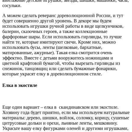
винтажные детские игрушки, звезды, шишки, машинки, часы,
сосульки.
А можем сделать реверанс дореволюционной России, и тут
будет совершенно другой уровень. В декоре мы будем
использовать игрушки ручной работы в виде щелкунчиков,
балерин, сказочных героев, а также коллекционные
фарфоровые шары. Если использовать гирлянды, то лучше
найти те, которые имитируют свечи. Кроме них, можно
использовать бусы, ленты (шелковые, бархатные,
матированные, ажурные). Такая елка смотрится очень
эффектно. Вместе с детьми вооружитесь ножницами и
цветной крафтовой бумагой, чтобы вырезать гирлянды из
снежинок, танцовщиц или сделать бумажные фонарики,
которые украсят елку в дореволюционном стиле.
Елка в экостиле
Еще один вариант – елка в скандинавском или экостиле.
Хозяину года будет приятно, если мы используем натуральные
материалы: дерево, шишки, войлок, соломку, корицу, сушеные
цитрусовые дольки и орехи, льняные ленты, мешковину.
Украсьте вашу елку фигурками оленей и другими игрушками,