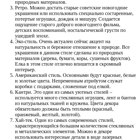
природных материалов.
Ретро. Можно достать старые советские новогодние
украшения или использовать специально состаренные,
потертые игрушки, дождик и мишуру. Создается
ощущение старого доброго новогоднего фильма,
детских воспоминаний, ностальгической грусти по
ушедшей эпохе.
Эко-стиль. Очень актуален сейчас акцент на
натуральность и бережное отношение к природе. Все
украшения в данном стиле сделаны из природных
материалов (дерева, бумаги, коры, сушеных фруктов).
Елка в этом стиле отлично впишется в скромный
интерьер.
Американский стиль. Основными будут красные, белые
и золотые цвета. Непременным атрибутом служат
коробки с подарками, сложенные под елкой.
Кантри. Это один из самых уютных стилей –
используется много стеклянных игрушек, лент и бантов
из натуральных тканей и кружева. Цвета декора
обязательно должны быть теплыми (красный,
оранжевый, желтый, золотой).
Хай-тек. Один из самых современных стилей,
характеризующийся большим количеством стеклянных
и металлических элементов. Можно в декоре
использовать интересные детали в виде лазерных