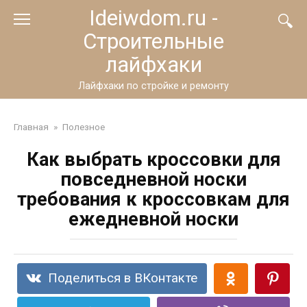
Перейти
Ideiwdom.ru -
к
Строительные
контенту
лайфхаки
Лайфхаки по стройке и ремонту
Главная
»
Полезное
Как выбрать кроссовки для
повседневной носки
требования к кроссовкам для
ежедневной носки
Поделиться в ВКонтакте