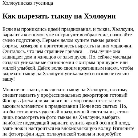
Хэллоуинская гусеница
Как вырезать тыкву на Хэллоуин
Если вы прониклись идеей празднования, и тыква, Хэллоуин,
варианты костюмов уже интригуют воображение, начинайте
смело подготовку. Первым делом купите тыквы разной
формы, размеров и приготовьтесь вырезать на них мордочки.
Считалось, что чем страшнее гримаса — тем лучше она
защищает дом и жильцов от злых духов. Но, сейчас умельцы
создают уникальные физиономии с хитрым прищуром или
милой улыбкой. Дайте волю своим креативным идеям, чтобы
вырезать тыкву на Хэллоуин уникальную и исключительно
вашу!
Многие не знают, как сделать тыкву на Хэллоуин, поэтому
спешат заказать у профессиональных декораторов готовый
Фонарь Джека или же вовсе не заморачиваются с таким
важным элементом в праздновании Ночи всех святых. Но,
чтобы сотворить чудесный праздничный светильник, стоит
лишь посмотреть на фото тыквы на Хэллоуин, выбрать
наиболее подходящий вариант, купить яркий осенний плод,
взять нож и настроиться на вдохновляющую волну. Взгляните
на фотографии идеи хэллоуинской тыквы и попробуйте