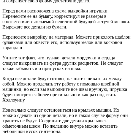
и сохраняет свою форму достаточно долго.
Перед вами расположена схема выкройки игрушки.
Перенесите ее на бумагу, корректируя ее размеры в
соответствии с желаемой величиной будущей летучей мышки.
Вырежьте все детали из бумаги.
Перенесите выкройку на материал. Можете приколоть шаблон
булавками или обвести его, используя мелок или восковой
карандаш.
Учтите тот факт, что пузико, детали мордочки и сердца
следует выкраивать из фетра других расцветок. Не следует
также забывать и о припусках на швы.
Когда все детали будут готовы, начните сшивать их между
собой. Можно проделать эту работу с помощью швейной
машинки, но если вы выполните все швы вручную, игрушка
будет смотреться более оригинально и как раз под стать
Хэллоуину.
Изначально следует остановиться на крыльях мышки. Их
можно сделать из одной детали, но в таком случае форму они
хранить не будут. Соедините две детали крылышек
обметочным швом. По желанию внутрь можно вставить
небольшой кусок синтепона.