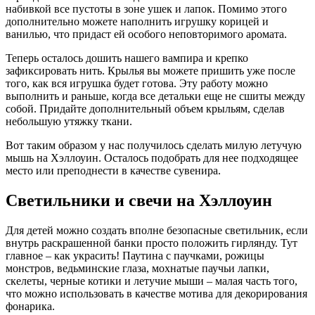
набивкой все пустоты в зоне ушек и лапок. Помимо этого
дополнительно можете наполнить игрушку корицей и
ванилью, что придаст ей особого неповторимого аромата.
Теперь осталось дошить нашего вампира и крепко
зафиксировать нить. Крылья вы можете пришить уже после
того, как вся игрушка будет готова. Эту работу можно
выполнить и раньше, когда все детальки еще не сшиты между
собой. Придайте дополнительный объем крыльям, сделав
небольшую утяжку ткани.
Вот таким образом у нас получилось сделать милую летучую
мышь на Хэллоуин. Осталось подобрать для нее подходящее
место или преподнести в качестве сувенира.
Светильники и свечи на Хэллоуин
Для детей можно создать вполне безопасные светильник, если
внутрь раскрашенной банки просто положить гирлянду. Тут
главное – как украсить! Паутина с паучками, рожицы
монстров, ведьминские глаза, мохнатые паучьи лапки,
скелеты, черные котики и летучие мыши – малая часть того,
что можно использовать в качестве мотива для декорирования
фонарика.