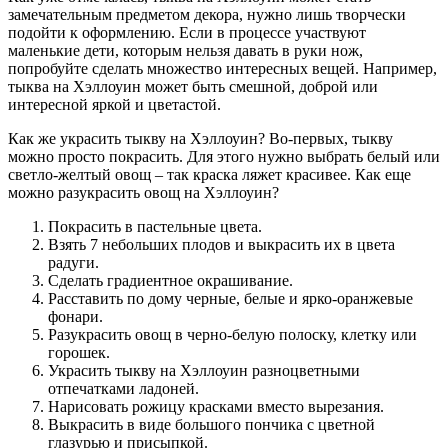
замечательным предметом декора, нужно лишь творчески
подойти к оформлению. Если в процессе участвуют
маленькие дети, которым нельзя давать в руки нож,
попробуйте сделать множество интересных вещей. Например,
тыква на Хэллоуин может быть смешной, доброй или
интересной яркой и цветастой.
Как же украсить тыкву на Хэллоуин? Во-первых, тыкву
можно просто покрасить. Для этого нужно выбрать белый или
светло-желтый овощ – так краска ляжет красивее. Как еще
можно разукрасить овощ на Хэллоуин?
Покрасить в пастельные цвета.
Взять 7 небольших плодов и выкрасить их в цвета
радуги.
Сделать градиентное окрашивание.
Расставить по дому черные, белые и ярко-оранжевые
фонари.
Разукрасить овощ в черно-белую полоску, клетку или
горошек.
Украсить тыкву на Хэллоуин разноцветными
отпечатками ладоней.
Нарисовать рожицу красками вместо вырезания.
Выкрасить в виде большого пончика с цветной
глазурью и присыпкой.