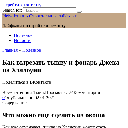
Перейти к контенту
Search for:
Ideiwdom.ru - Строительные лайфхаки
Лайфхаки по стройке и ремонту
Полезное
Новости
Главная
»
Полезное
Как вырезать тыкву и фонарь Джека
на Хэллоуин
Поделиться в ВКонтакте
Время чтения
24 мин.
Просмотры
74
Комментарии
0
Опубликовано
02.01.2021
Содержание
Что можно еще сделать из овоща
Как уже отмечалась, тыква на Хэллоуин может стать