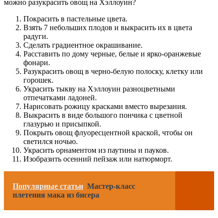
можно разукрасить овощ на Хэллоуин?
Покрасить в пастельные цвета.
Взять 7 небольших плодов и выкрасить их в цвета
радуги.
Сделать градиентное окрашивание.
Расставить по дому черные, белые и ярко-оранжевые
фонари.
Разукрасить овощ в черно-белую полоску, клетку или
горошек.
Украсить тыкву на Хэллоуин разноцветными
отпечатками ладоней.
Нарисовать рожицу красками вместо вырезания.
Выкрасить в виде большого пончика с цветной
глазурью и присыпкой.
Покрыть овощ флуоресцентной краской, чтобы он
светился ночью.
Украсить орнаментом из паутины и пауков.
Изобразить осенний пейзаж или натюрморт.
Популярные статьи
Мастер-класс
плетения мака из бисера