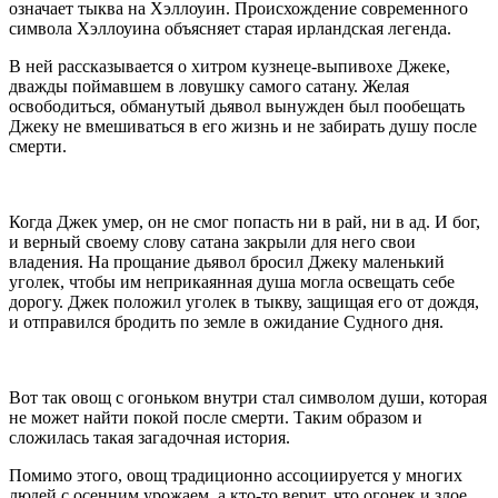
означает тыква на Хэллоуин. Происхождение современного
символа Хэллоуина объясняет старая ирландская легенда.
В ней рассказывается о хитром кузнеце-выпивохе Джеке,
дважды поймавшем в ловушку самого сатану. Желая
освободиться, обманутый дьявол вынужден был пообещать
Джеку не вмешиваться в его жизнь и не забирать душу после
смерти.
Когда Джек умер, он не смог попасть ни в рай, ни в ад. И бог,
и верный своему слову сатана закрыли для него свои
владения. На прощание дьявол бросил Джеку маленький
уголек, чтобы им неприкаянная душа могла освещать себе
дорогу. Джек положил уголек в тыкву, защищая его от дождя,
и отправился бродить по земле в ожидание Судного дня.
Вот так овощ с огоньком внутри стал символом души, которая
не может найти покой после смерти. Таким образом и
сложилась такая загадочная история.
Помимо этого, овощ традиционно ассоциируется у многих
людей с осенним урожаем, а кто-то верит, что огонек и злое