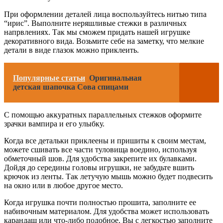
При оформлении деталей лица воспользуйтесь нитью типа
“ирис”. Выполните неряшливые стежки в различных
напрвлениях. Так мы сможем придать нашей игрушке
декоративного вида. Возьмите себе на заметку, что мелкие
детали в виде глазок можно приклеить.
Популярные статьи
Оригинальная
детская шапочка Сова спицами
С помощью аккуратных параллельных стежков оформите
зрачки вампира и его улыбку.
Когда все детальки приклеены и пришиты к своим местам,
можете сшивать все части туловища воедино, используя
обметочный шов. Для удобства закрепите их булавками.
Дойдя до середины головы игрушки, не забудьте вшить
крючок из ленты. Так летучую мышь можно будет подвесить
на окно или в любое другое место.
Когда игрушка почти полностью прошита, заполните ее
набивочным материалом. Для удобства может использовать
карандаш или что-либо подобное. Вы с легкостью заполните