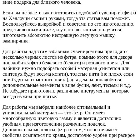
виде подарка для близкого человека.
Если вы не знаете как изготовить подобный сувенир из фетра
на Хэллоуин своими руками, тогда эта статья вам поможет.
Воспользуйтесь выкройкой и советами по его изготовлению,
представленными ниже, и у вас с легкостью получится
изготовить абсолютно нестрашную летучую мышку-
вампирчика.
Для работы над этим забавным сувениром нам пригодятся
несколько черных листов из фетра, помимо этого для декора
понадобится фетр бежевого (белого) и розового цвета. Для
набивки нужно подобрать особый материал (синтепон или
синтепух будут весьма кстати), толстые нити (не плохо, если
они будут контрастного цвета), для декора понадобятся
дополнительные элементы в виде бусин, лент, тесьмы и т.д.
Не забудьте приготовить различные инструменты, которые
всегда нужны при шитье.
Для работы мы выбрали наиболее оптимальный и
универсальный материал — это фетр. Он имеет
многообразную цветовую гамму и является достаточно
удобным при изготовлении различных поделок.
Дополнительные плюсы фетра в том, что он не имеет
свойства осыпаться по краям, достаточно удобен при раскрое