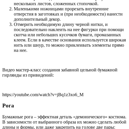
нескольких листов, сложенных стопочкой.
Маленькими ножницами прорезать внутренние
отверстия в заготовках и (при необходимости) нанести
дополнительный декор.
Отмерить необходимую длину черной нитки, и
последовательно наклеить на нее фигурки при помощи
скотча или небольших кусочков бумаги, промазанных
клеем. Если в качестве основания используется широкая
нить или шнур, то можно приклеивать элементы прямо
на нее.
Видео мастер-класс создания забавной цельной бумажной
гирлянды из привидений:
https://youtube.com/watch?v=jBq1z3xo6_M
Рога
Бумажные рога – эффектная деталь «демонического» костюма.
В зависимости от выбранного образа их можно сделать любой
длины и формы, или даже закрепить на голове две пары: