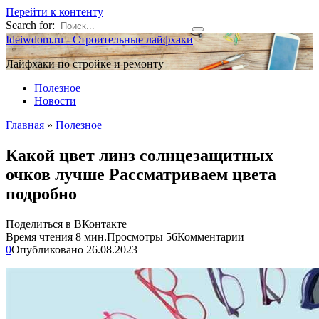
Перейти к контенту
Search for:
Ideiwdom.ru - Строительные лайфхаки
Лайфхаки по стройке и ремонту
Полезное
Новости
Главная
»
Полезное
Какой цвет линз солнцезащитных
очков лучше Рассматриваем цвета
подробно
Поделиться в ВКонтакте
Время чтения
8 мин.
Просмотры
56
Комментарии
0
Опубликовано
26.08.2023