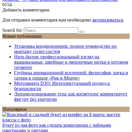
0
154
Добавить комментарии
Для отправки комментария вам необходимо
авторизоваться
.
Search for:
Новые публикации
Установка кондиционеров: полное руководство по
монтажу сплит-систем
Нить бытия: профессиональный взгляд на
вышивальные, швейные и оверлочные нитки в оптовом
сегменте
Глубины анимационной вселенной: философия, наука и
сатира в сериале «Рик и Морти»
Мотозащита D3O: Интеллектуальный подход к
безопасности
Липомоделирование тела: как косметолог корректирует
фигуру без хирургии
Популярное
Букет из чая фото как сделать композиции с чайными
пакетиками и цветами