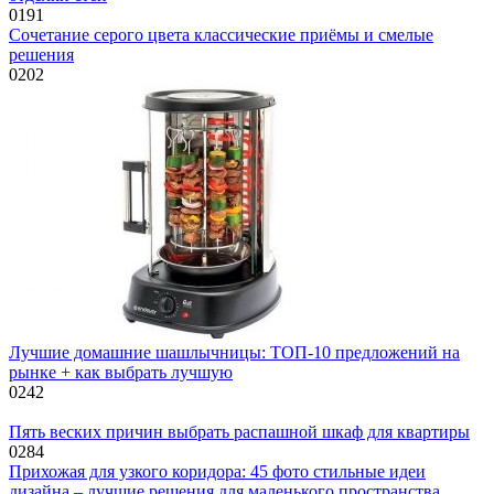
0
191
Сочетание серого цвета классические приёмы и смелые
решения
0
202
Лучшие домашние шашлычницы: ТОП-10 предложений на
рынке + как выбрать лучшую
0
242
Пять веских причин выбрать распашной шкаф для квартиры
0
284
Прихожая для узкого коридора: 45 фото стильные идеи
дизайна – лучшие решения для маленького пространства