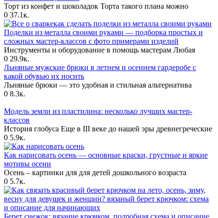
Торт из конфет и шоколадок Торта такого плана можно
0
37.1к.
Поделки из металла своими руками — подборка простых и
сложных мастер-классов с фото примерами изделий
Инструменты и оборудование в помощь мастерам Любая
0
29.9к.
Льняные мужские брюки в летнем и осеннем гардеробе с
какой обувью их носить
Льняные брюки — это удобная и стильная альтернатива
0
8.3к.
Модель земли из пластилина: несколько лучших мастер-
классов
История глобуса Еще в III веке до нашей эры древнегреческие
0
5.9к.
Как нарисовать осень — основные краски, грустные и яркие
мотивы осени
Осень – картинки для для детей дошкольного возраста
0
5.7к.
Берет снежок: вязание крючком, подробная схема и описание