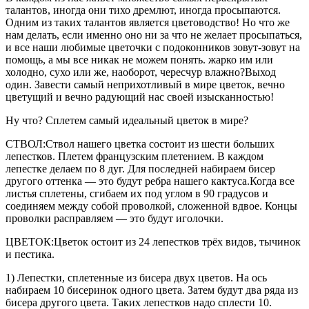
талантов, иногда они тихо дремлют, иногда просыпаются.
Одним из таких талантов является цветоводство! Но что же
нам делать, если именно оно ни за что не желает просыпаться,
и все наши любимые цветочки с подоконников зовут-зовут на
помощь, а мы все никак не можем понять. жарко им или
холодно, сухо или же, наоборот, чересчур влажно?Выход
один. Завести самый неприхотливый в мире цветок, вечно
цветущий и вечно радующий нас своей изысканностью!
Ну что? Сплетем самый идеальный цветок в мире?
СТВОЛ:Ствол нашего цветка состоит из шести больших
лепестков. Плетем французским плетением. В каждом
лепестке делаем по 8 дуг. Для последней набираем бисер
другого оттенка — это будут ребра нашего кактуса.Когда все
листья сплетены, сгибаем их под углом в 90 градусов и
соединяем между собой проволкой, сложенной вдвое. Концы
проволки расправляем — это будут иголочки.
ЦВЕТОК:Цветок остоит из 24 лепестков трёх видов, тычинок
и пестика.
1) Лепестки, сплетенные из бисера двух цветов. На ось
набираем 10 бисеринок одного цвета. Затем будут два ряда из
бисера другого цвета. Таких лепестков надо сплести 10.