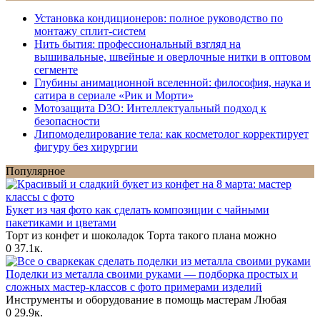
Установка кондиционеров: полное руководство по
монтажу сплит-систем
Нить бытия: профессиональный взгляд на
вышивальные, швейные и оверлочные нитки в оптовом
сегменте
Глубины анимационной вселенной: философия, наука и
сатира в сериале «Рик и Морти»
Мотозащита D3O: Интеллектуальный подход к
безопасности
Липомоделирование тела: как косметолог корректирует
фигуру без хирургии
Популярное
Букет из чая фото как сделать композиции с чайными
пакетиками и цветами
Торт из конфет и шоколадок Торта такого плана можно
0
37.1к.
Поделки из металла своими руками — подборка простых и
сложных мастер-классов с фото примерами изделий
Инструменты и оборудование в помощь мастерам Любая
0
29.9к.