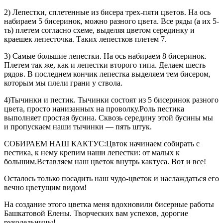
2) Лепестки, сплетенные из бисера трех-пяти цветов. На ось
набираем 5 бисеринок, можно разного цвета. Все ряды (а их 5-
ть) плетем согласно схеме, выделяя цветом серединку и
краешек лепесточка. Таких лепестков плетем 7.
3) Самые большие лепестки. На ось набираем 8 бисеринок.
Плетем так же, как и лепестки второго типа. Делаем шесть
рядов. В последнем кончик лепестка выделяем тем бисером,
которым мы плели грани у ствола.
4)Тычинки и пестик. Тычинки состоят из 5 бисеринок разного
цвета, просто нанизанных на проволку.Роль пестика
выполняет простая бусина. Сквозь середину этой бусины мы
и пропускаем наши тычинки — пять штук.
СОБИРАЕМ НАШ КАКТУС:Цвток начинаем собирать с
пестика, к нему крепим наши лепестки: от малых к
большим.Вставляем наш цветок внутрь кактуса. Вот и все!
Осталось только посадить наш чудо-цветок и наслаждаться его
вечно цветущим видом!
На создание этого цветка меня вдохновили бисерные работы
Башкатовой Елены. Творческих вам успехов, дорогие
рукодельницы!