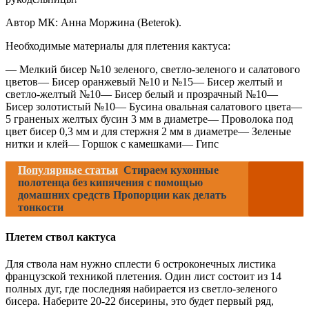
Автор МК: Анна Моржина (Beterok).
Необходимые материалы для плетения кактуса:
— Мелкий бисер №10 зеленого, светло-зеленого и салатового
цветов— Бисер оранжевый №10 и №15— Бисер желтый и
светло-желтый №10— Бисер белый и прозрачный №10—
Бисер золотистый №10— Бусина овальная салатового цвета—
5 граненых желтых бусин 3 мм в диаметре— Проволока под
цвет бисер 0,3 мм и для стержня 2 мм в диаметре— Зеленые
нитки и клей— Горшок с камешками— Гипс
Популярные статьи
Стираем кухонные
полотенца без кипячения с помощью
домашних средств Пропорции как делать
тонкости
Плетем ствол кактуса
Для ствола нам нужно сплести 6 остроконечных листика
французской техникой плетения. Один лист состоит из 14
полных дуг, где последняя набирается из светло-зеленого
бисера. Наберите 20-22 бисерины, это будет первый ряд,