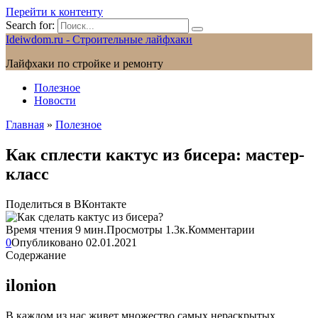
Перейти к контенту
Search for:
Ideiwdom.ru - Строительные лайфхаки
Лайфхаки по стройке и ремонту
Полезное
Новости
Главная
»
Полезное
Как сплести кактус из бисера: мастер-
класс
Поделиться в ВКонтакте
Время чтения
9 мин.
Просмотры
1.3к.
Комментарии
0
Опубликовано
02.01.2021
Содержание
ilonion
В каждом из нас живет множество самых нераскрытых