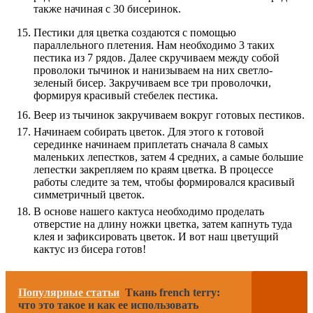
также начиная с 30 бисеринок.
Пестики для цветка создаются с помощью
параллельного плетения. Нам необходимо 3 таких
пестика из 7 рядов. Далее скручиваем между собой
проволоки тычинок и нанизываем на них светло-
зеленый бисер. Закручиваем все три проволочки,
формируя красивый стебелек пестика.
Веер из тычинок закручиваем вокруг готовых пестиков.
Начинаем собирать цветок. Для этого к готовой
серединке начинаем приплетать сначала 8 самых
маленьких лепестков, затем 4 средних, а самые большие
лепестки закрепляем по краям цветка. В процессе
работы следите за тем, чтобы формировался красивый
симметричный цветок.
В основе нашего кактуса необходимо проделать
отверстие на длину ножки цветка, затем капнуть туда
клея и зафиксировать цветок. И вот наш цветущий
кактус из бисера готов!
Популярные статьи
Ткань french terry:
что это такое и как ее использовать