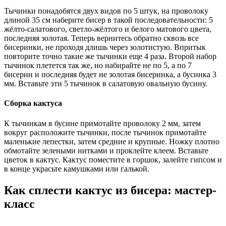
Тычинки понадобятся двух видов по 5 штук, на проволоку
длиной 35 см наберите бисер в такой последовательности: 5
жёлто-салатового, светло-жёлтого и белого матового цвета,
последняя золотая. Теперь вернитесь обратно сквозь все
бисеринки, не проходя длишь через золотистую. Впритык
повторите точно такие же тычинки еще 4 раза. Второй набор
тычинок плетется так же, но набирайте не по 5, а по 7
бисерин и последняя будет не золотая бисеринка, а бусинка 3
мм. Вставьте эти 5 тычинок в салатовую овальную бусину.
Сборка кактуса
К тычинкам в бусине примотайте проволоку 2 мм, затем
вокруг расположите тычинки, после тычинок примотайте
маленькие лепестки, затем средние и крупные. Ножку плотно
обмотайте зелеными нитками и проклейте клеем. Вставьте
цветок в кактус. Кактус поместите в горшок, залейте гипсом и
в конце украсьте камушками или галькой.
Как сплести кактус из бисера: мастер-
класс