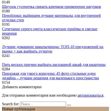
0
149
Шнурок гусеничка связать крючком применение шнурков
0
180
Пеноблоки: выбираем лучшие материалы для внутренней
отделки стен
0
191
Сочетание серого цвета классические приёмы и смелые
решения
0
202
Лучшие домашние шашлычницы: ТОП-10 предложений на
рынке + как выбрать лучшую
0
241
Пять веских причин выбрать распашной шкаф для квартиры
0
284
Прихожая для узкого коридора: 45 фото стильные идеи
дизайна – лучшие решения для маленького пространства
0
154
Добавить комментарии
Для отправки комментария вам необходимо
авторизоваться
.
Search for:
Новые публикации