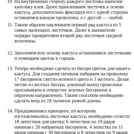
На внутреннюю сторону каждого листочка наносим
капельку клея. Далее приклеиваем листочек к основе
кактуса, дополнительно фиксируя его с одной стороны
оставшемся концом проволоки, а с другой — скобой.
Таким образом наклеиваем первый ряд кактуса из 5
самых маленьких листочков. Далее в шахматном
порядке прикрепляем второй ряд листочков средней
величины.
Заполняем всю основу кактуса оставшимися листочками
и помещаем цветок в горшок.
Теперь необходимо сделать из бисера цветок для нашего
кактуса. Для создания тычинок набираем на проволоку
17 бисеринок светло-зеленого цвета и 3 желтого. Делая
петлю из желтых бисера, длинный конец проволоки
просовываем в отверстие зеленых бисеринок в
обратном направлении. Таким способом необходимо
сделать веер из 18 тычинок разной длины.
Придерживаясь принципа, по которому
изготавливались листочки кактуса, необходимо сплести
18 лепестков для цветка: 6 лепестков по 19 рядов
начиная с 20 набранных бисеринок, 4 лепестка по 11
рядов начиная с 30 бисеринок и 8 лепестков по 9 рядов