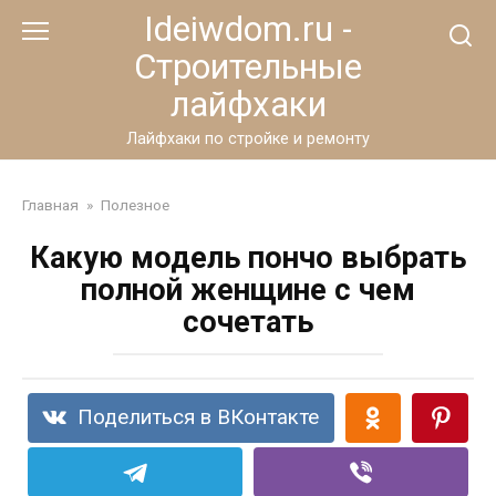
Перейти
Ideiwdom.ru -
к
Строительные
контенту
лайфхаки
Лайфхаки по стройке и ремонту
Главная
»
Полезное
Какую модель пончо выбрать
полной женщине с чем
сочетать
Поделиться в ВКонтакте