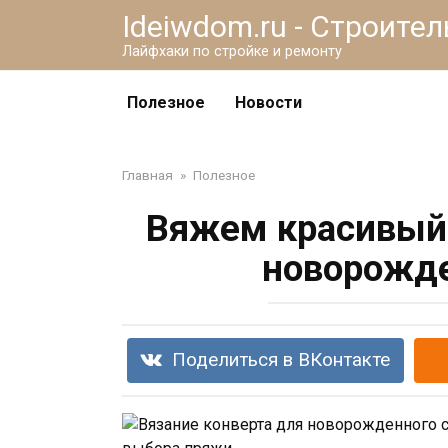
Перейти
Ideiwdom.ru - Строите
к
Лайфхаки по стройке и ремонту
контенту
Полезное
Новости
Главная
»
Полезное
Вяжем красивый 
новорожд
Поделиться в ВКонтакте