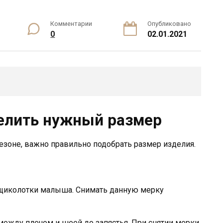
Комментарии
Опубликовано
0
02.01.2021
елить нужный размер
оне, важно правильно подобрать размер изделия.
 щиколотки малыша. Снимать данную мерку
между плечом и шеей до запястья. При снятии мерки