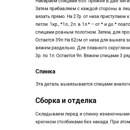
Набираем спицами 65п. пряжей в две нити
Затем прибавляем с каждой стороны в лиц.
вязать прямо. На 27р. от низа приступаем 
петли: 1кр., *1л., 2п. в 1л.* – от * и до *
спицами ровным полотном. Затем, для пройм
Остается 39п На 62см от низа для выката 
вяжем раздельно. Для плавного скруглени
3р. по 1п. Остается 9п. Вяжем спицами 3 ря
Спинка
Эта деталь вывязывается спицами аналоги
Сборка и отделка
Складываем перед и спинку изнаночными 
крючком столбиками без накида. При этом