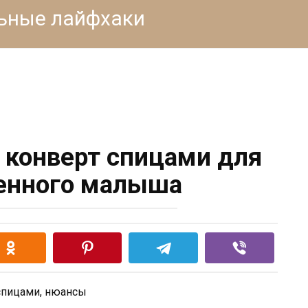
льные лайфхаки
конверт спицами для
енного малыша