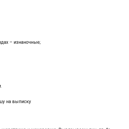
 рядах – изнаночные;
.
шу на выписку