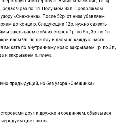
: шерстяную и мохеровую. Вывязываем лиц. гл. 4р.
 рядах 9 раз по 1п. Получаем 83п. Продолжаем
к узору «Снежинка». После 52р. от низа убавляем
 повторяем до конца р. Следующие 12р. нужно связать
ы закрываем с обеих сторон 1р. по 5п., 3р. по 1п.
закрываем 9п. по центру и дальше каждую часть
я выката по внутреннему краю закрываем 1р. по 3п.,
да и закрываем п. плеча.
чно предыдущей, но без узора «Снежинка».
сторонами друг к дружке и соединяем, обвязывая
 чередуем цвет ниток: