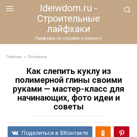
Перейти
Ideiwdom.ru -
к
Строительные
контенту
лайфхаки
Лайфхаки по стройке и ремонту
Главная
»
Полезное
Как слепить куклу из
полимерной глины своими
руками — мастер-класс для
начинающих, фото идеи и
советы
Поделиться в ВКонтакте