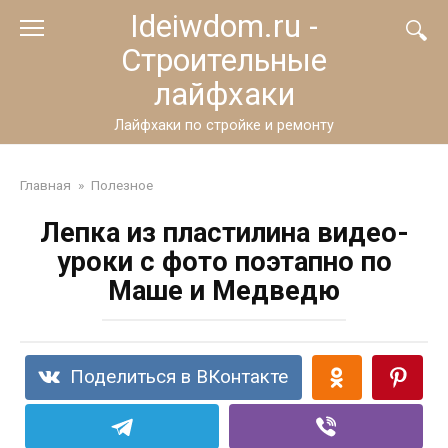
Перейти
Ideiwdom.ru -
к
Строительные
контенту
лайфхаки
Лайфхаки по стройке и ремонту
Главная
»
Полезное
Лепка из пластилина видео-
уроки с фото поэтапно по
Маше и Медведю
Поделиться в ВКонтакте