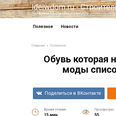
Перейти
Ideiwdom.ru - Строите
к
Лайфхаки по стройке и ремонту
контенту
Полезное
Новости
Главная
»
Полезное
Обувь которая 
моды списо
Поделиться в ВКонтакте
Время чтения
Просмотры
15 мин.
55