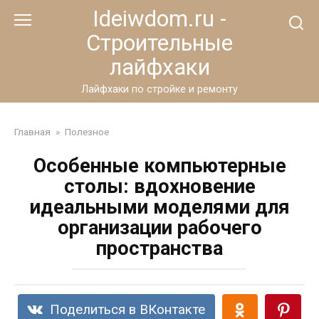
Перейти
Ideiwdom.ru -
к
Строительные
контенту
лайфхаки
Лайфхаки по стройке и ремонту
Главная
»
Полезное
Особенные компьютерные
столы: вдохновение
идеальными моделями для
организации рабочего
пространства
Поделиться в ВКонтакте