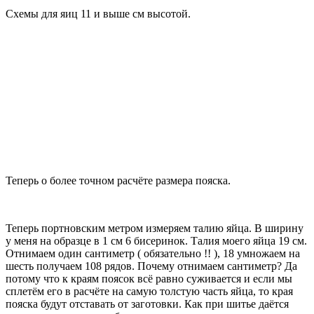
Схемы для яиц 11 и выше см высотой.
Теперь о более точном расчёте размера пояска.
Теперь портновским метром измеряем талию яйца. В ширину
у меня на образце в 1 см 6 бисеринок. Талия моего яйца 19 см.
Отнимаем один сантиметр ( обязательно !! ), 18 умножаем на
шесть получаем 108 рядов. Почему отнимаем сантиметр? Да
потому что к краям поясок всё равно суживается и если мы
сплетём его в расчёте на самую толстую часть яйца, то края
пояска будут отставать от заготовки. Как при шитье даётся