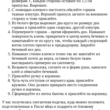
размерам. С каждой стороны оставьте по 1,5 см
припуска. Вырежьте.
С помощью клеевого пистолета обклейте горшок
тканью изнутри. Верхний припуск загните на внешнюю
сторону и тоже приклейте.
Из белого фетра вырежьте два круга по размеру дна
горшка и приклейте один снаружи, другой изнутри.
Переверните горшок – время оформлять дно. Намажьте
поверхность клеем, прикрепите в центр конец бечевки и
наматывайте ее по кругу так, чтобы каждый следующий
виток плотно прилегал к предыдущему. Закройте
бечевкой все дно.
Намажьте стенки клеем и точно так же замотайте их
бечевкой почти до верха, оставьте белую ткань
выглядывать примерно на сантиметр.
Возьмите проволоку, согните ее в форме руки, нанесите
клей и обмотайте бечевкой.
Приклейте ручку к корзинке.
Чуть-чуть отступив от верхнего края, приклейте
кружево. Оно должно прикрыть место соединения
ручки и корзины.
Сформируйте из ленты бантик и приклейте на корзинку.
У вас получилась элегантная поделка, куда можно положить
подготовленные к Пасхе яйца и подарить ее близкому