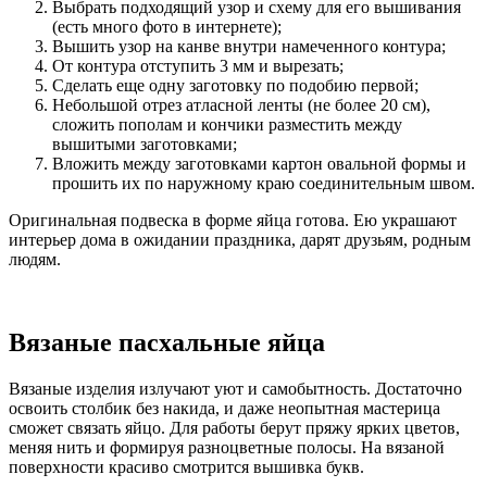
Выбрать подходящий узор и схему для его вышивания
(есть много фото в интернете);
Вышить узор на канве внутри намеченного контура;
От контура отступить 3 мм и вырезать;
Сделать еще одну заготовку по подобию первой;
Небольшой отрез атласной ленты (не более 20 см),
сложить пополам и кончики разместить между
вышитыми заготовками;
Вложить между заготовками картон овальной формы и
прошить их по наружному краю соединительным швом.
Оригинальная подвеска в форме яйца готова. Ею украшают
интерьер дома в ожидании праздника, дарят друзьям, родным
людям.
Вязаные пасхальные яйца
Вязаные изделия излучают уют и самобытность. Достаточно
освоить столбик без накида, и даже неопытная мастерица
сможет связать яйцо. Для работы берут пряжу ярких цветов,
меняя нить и формируя разноцветные полосы. На вязаной
поверхности красиво смотрится вышивка букв.