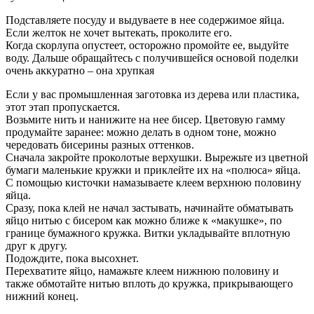
Подставляете посуду и выдуваете в нее содержимое яйца.
Если желток не хочет вытекать, проколите его.
Когда скорлупа опустеет, осторожно промойте ее, выдуйте
воду. Дальше обращайтесь с получившейся основой поделки
очень аккуратно – она хрупкая
Если у вас промышленная заготовка из дерева или пластика,
этот этап пропускается.
Возьмите нить и нанижите на нее бисер. Цветовую гамму
продумайте заранее: можно делать в одном тоне, можно
чередовать бисерины разных оттенков.
Сначала закройте проколотые верхушки. Вырежьте из цветной
бумаги маленькие кружки и приклейте их на «полюса» яйца.
С помощью кисточки намазываете клеем верхнюю половину
яйца.
Сразу, пока клей не начал застывать, начинайте обматывать
яйцо нитью с бисером как можно ближе к «макушке», по
границе бумажного кружка. Витки укладывайте вплотную
друг к другу.
Подождите, пока высохнет.
Перехватите яйцо, намажьте клеем нижнюю половину и
также обмотайте нитью вплоть до кружка, прикрывающего
нижний конец.