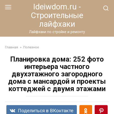
Перейти
Ideiwdom.ru -
к
Строительные
контенту
лайфхаки
Лайфхаки по стройке и ремонту
Главная
»
Полезное
Планировка дома: 252 фото
интерьера частного
двухэтажного загородного
дома с мансардой и проекты
коттеджей с двумя этажами
Поделиться в ВКонтакте