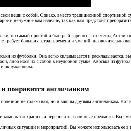
 свои вещи с собой. Однако, вместо традиционной спортивной с
тарое и ненужное вам изделие, так как вам предстоит преобразить
олки, но самый простой и быстрый вариант – это метод Англича
н не требует больших затрат времени и умений, исключительно в
оськи из футболки. Она легко складывается и раскладывается, в
бой, либо нося их с собой в неудобной сумке. Авоська из футбо
но и окружающим.
 и понравится англичанкам
т полезной не только вам, но и вашим друзьям-англичанкам. Вот
и компактно хранить и переносить различные предметы. Вы смож
личных ситуаций и мероприятий. Вы можете использовать ее в п