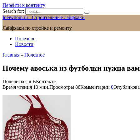
Перейти к контенту
Search for:
Ideiwdom.ru - Строительные лайфхаки
Лайфхаки по стройке и ремонту
Полезное
Новости
Главная
»
Полезное
Почему авоська из футболки нужна вам
Поделиться в ВКонтакте
Время чтения
10 мин.
Просмотры
86
Комментарии
0
Опубликова