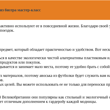
 из бисера мастер-класс
активно используют ее в повседневной жизни. Благодаря своей 
 поездок.
 предмет, который обладает практичностью и удобством. Вот неск
ся в качестве экологически чистой альтернативы пластиковым и
 продуктов или покупок.
дывается и занимает мало места, поэтому ее удобно брать с собо
материалов, поэтому авоська из футболки будет служить вам на
ов.
ых целей. Вы можете использовать ее не только для переноски п
 В Великобритании они популярны как стильный и экологичный 
дет отличным дополнением к гардеробу каждой модницы.