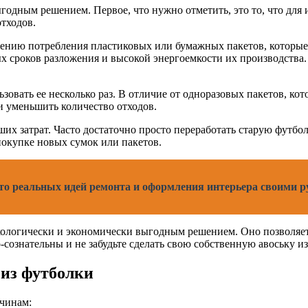
годным решением. Первое, что нужно отметить, это то, что для 
отходов.
ижению потребления пластиковых или бумажных пакетов, которы
 сроков разложения и высокой энергоемкости их производства. 
льзовать ее несколько раз. В отличие от одноразовых пакетов, к
и уменьшить количество отходов.
ших затрат. Часто достаточно просто переработать старую футбол
покупке новых сумок или пакетов.
ото реальных идей ремонта и оформления интерьера своими 
экологически и экономически выгодным решением. Оно позволяе
о-сознательны и не забудьте сделать свою собственную авоську и
 из футболки
ичинам: