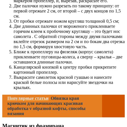
маркером пропеллер, и, вырезав, раскрасьте его.
Две палочки нужно разрезать по такому принципу: от
первой отрежьте 2 см, от второй – с двух концов по 1,5
см.
От пробки отрежьте ножом кругляш толщиной 0,5 см;
Две длинных палочки от мороженого приклеиваете
горячим клеем к пробочному кругляшу – это будет нос
самолета . С обратной стороны между двумя палочками
вклейте отрезок размером на 2 см и по бокам два отрезка
по 1,5 см, формируя хвостовую часть.
Ближе к пропеллеру на фюзеляж (корпус самолета)
приклеиваете пуговицы-колеса, а сверху – крылья – две
оставшиеся длинные палочки.
Канцелярской кнопкой к центру пробки прикрепите
картонный пропеллер.
Выкрасите самолетик красной гуашью и нанесите
краской белые полосы или нарисуйте звездочки на
крыльях.
Популярные статьи
Обвязка края
крючком для начинающих красивая
обработка v образной кофты, способы
вязания
Магнитик из фоамирана