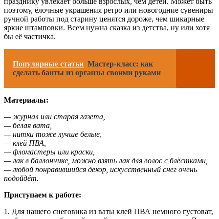
празднику увлекает больше взрослых, чем детей. Может быть
поэтому, ёлочные украшения ретро или новогодние сувениры
ручной работы под старину ценятся дороже, чем шикарные
яркие штамповки. Всем нужна сказка из детства, ну или хотя
бы её частичка.
Популярные статьи
Мастер-класс: как
сделать банты из органзы своими руками
Материалы:
— журнал или старая газета,
— белая вата,
— нитки тоже лучше белые,
— клей ПВА,
— фломастеры или краски,
— лак в баллончике, можно взять лак для волос с блёстками,
— любой понравившийся декор, искусственный снег очень
подойдёт.
Приступаем к работе:
1. Для нашего снеговика из ваты клей ПВА немного густоват,