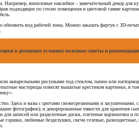
и. Например, виниловые наклейки – замечательный декор для ку
ыбрав подходящие по стилю помещения и цветовой гамме картинк
бель.
о обновить вид рабочей зоны. Можно заказать фартук с 3D-печа
.
 стирки в домашних условиях полезные советы и рекомендаци
ли акварельными рисунками под стеклом, панно или натюрмор
. Опытные мастерицы повесят вышитые крестиком картинки, в то
инку».
ство. Здесь и вазы с цветами свежесрезанными и засушенными, 
льшие фотографии); и декорированные емкости для хранения сы
для записей или разделочные доски, плетеные корзиночки и по
ые горшки, любимые безделушки, свечи гелевые, разноцветные,
и.