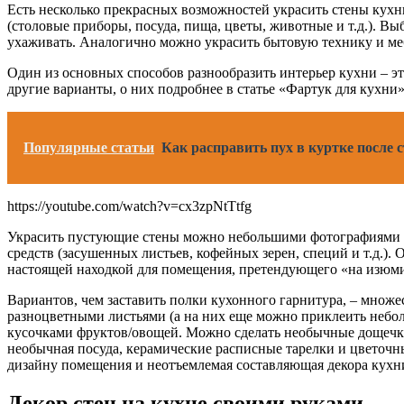
Есть несколько прекрасных возможностей украсить стены кухн
(столовые приборы, посуда, пища, цветы, животные и т.д.). В
ухаживать. Аналогично можно украсить бытовую технику и ме
Один из основных способов разнообразить интерьер кухни – эт
другие варианты, о них подробнее в статье «Фартук для кухни»
Популярные статьи
Как расправить пух в куртке после
https://youtube.com/watch?v=cx3zpNtTtfg
Украсить пустующие стены можно небольшими фотографиями и
средств (засушенных листьев, кофейных зерен, специй и т.д.)
настоящей находкой для помещения, претендующего «на изюм
Вариантов, чем заставить полки кухонного гарнитура, – множе
разноцветными листьями (а на них еще можно приклеить небо
кусочками фруктов/овощей. Можно сделать необычные дощечки 
необычная посуда, керамические расписные тарелки и цветочн
дизайну помещения и неотъемлемая составляющая декора кухн
Декор стен на кухне своими руками