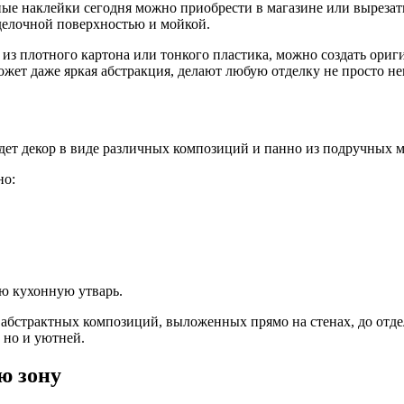
ьные наклейки сегодня можно приобрести в магазине или вырез
делочной поверхностью и мойкой.
 из плотного картона или тонкого пластика, можно создать ори
жет даже яркая абстракция, делают любую отделку не просто не
йдет декор в виде различных композиций и панно из подручных м
но:
ю кухонную утварь.
т абстрактных композиций, выложенных прямо на стенах, до отд
 но и уютней.
ю зону