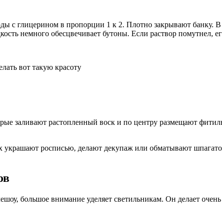
оды с глицерином в пропорции 1 к 2. Плотно закрывают банку. В
кость немного обесцвечивает бутоны. Если раствор помутнел, е
лать вот такую красоту
орые заливают растопленный воск и по центру размещают фитиль
 Их украшают росписью, делают декупаж или обматывают шпагатом
ов
лешоу, большое внимание уделяет светильникам. Он делает очен