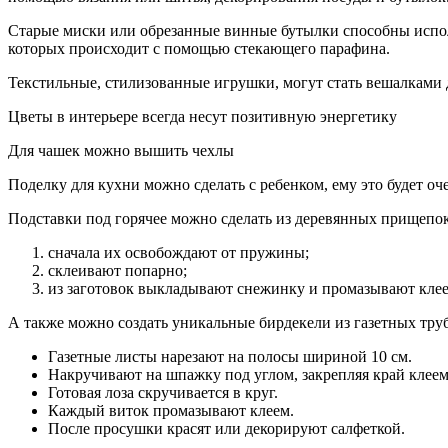
Старые миски или обрезанные винные бутылки способны испол
которых происходит с помощью стекающего парафина.
Текстильные, стилизованные игрушки, могут стать вешалками д
Цветы в интерьере всегда несут позитивную энергетику
Для чашек можно вышить чехлы
Поделку для кухни можно сделать с ребенком, ему это будет оч
Подставки под горячее можно сделать из деревянных прищепок
сначала их освобождают от пружины;
склеивают попарно;
из заготовок выкладывают снежинку и промазывают клее
А также можно создать уникальные бирдекели из газетных тру
Газетные листы нарезают на полосы шириной 10 см.
Накручивают на шпажку под углом, закрепляя край клее
Готовая лоза скручивается в круг.
Каждый виток промазывают клеем.
После просушки красят или декорируют салфеткой.