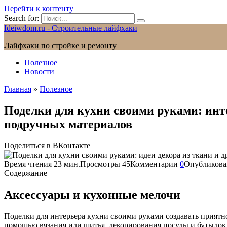
Перейти к контенту
Search for:
Ideiwdom.ru - Строительные лайфхаки
Лайфхаки по стройке и ремонту
Полезное
Новости
Главная
»
Полезное
Поделки для кухни своими руками: инт
подручных материалов
Поделиться в ВКонтакте
Время чтения
23 мин.
Просмотры
45
Комментарии
0
Опубликова
Содержание
Аксессуары и кухонные мелочи
Поделки для интерьера кухни своими руками создавать приятн
помощью вязания или шитья, декорирования посуды и бутылок