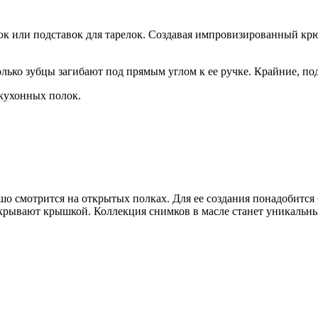
ок или подставок для тарелок. Создавая импровизированный кр
олько зубцы загибают под прямым углом к ее ручке. Крайние, по
 кухонных полок.
о смотрится на открытых полках. Для ее создания понадобится б
закрывают крышкой. Коллекция снимков в масле станет уникаль