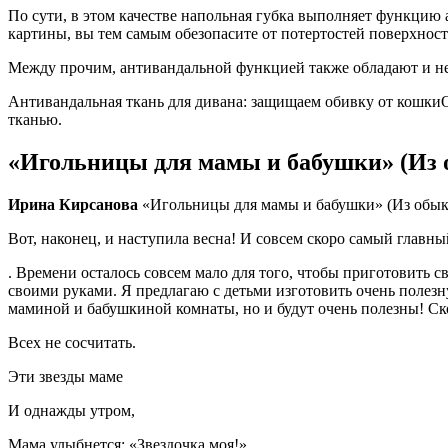
По сути, в этом качестве напольная губка выполняет функцию
картины, вы тем самым обезопасите от потертостей поверхност
Между прочим, антивандальной функцией также обладают и не
Антивандальная ткань для дивана: защищаем обивку от кошкиО
тканью.
«Игольницы для мамы и бабушки» (Из 
Ирина Кирсанова
«Игольницы для мамы и бабушки» (Из обык
Вот, наконец, и наступила весна! И совсем скоро самый главн
. Времени осталось совсем мало для того, чтобы приготовить
своими руками. Я предлагаю с детьми изготовить очень полез
маминой и бабушкиной комнаты, но и будут очень полезны! Ско
Всех не сосчитать.
Эти звезды маме
И однажды утром,
Мама улыбнется: «Звездочка моя!»