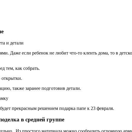
пе
та и детали
и. Даже если ребенок не любит что-то клеить дома, то в детско
д тем, как собрать.
о открытки.
ию, также заранее подготовив детали.
амку
будет прекрасным решением подарка папе к 23 февраля.
поделка в средней группе
ательно. Из простого материала можно сообразить огромную арм