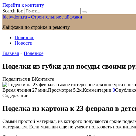
Перейти к контенту
Search for:
Ideiwdom.ru - Строительные лайфхаки
Лайфхаки по стройке и ремонту
Полезное
Новости
Главная
»
Полезное
Поделки из губки для посуды своими р
Поделиться в ВКонтакте
Время чтения
27 мин.
Просмотры
5.2к.
Комментарии
0
Опублико
Содержание
Поделка из картона к 23 февраля в детс
Самый простой материал, из которого получаются яркие поделк
материалам. Если малыши еще не умеют пользовать ножницами