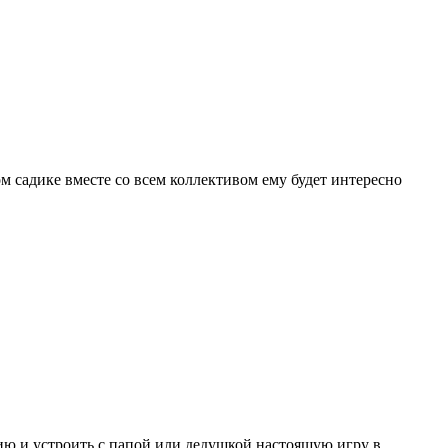
м садике вместе со всем коллективом ему будет интересно
ию и устроить с папой или дедушкой настоящую игру в