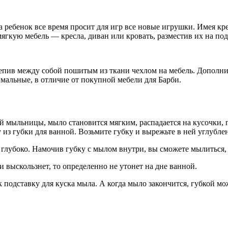
, а ребенок все время просит для игр все новые игрушки. Имея 
мягкую мебель — кресла, диван или кровать, разместив их на п
репив между собой пошитым из ткани чехлом на мебель. Дополн
нимальные, в отличие от покупной мебели для Барби.
й мыльницы, мыло становится мягким, распадается на кусочки, 
из губки для ванной. Возьмите губку и вырежьте в ней углубле
 глубоко. Намочив губку с мылом внутри, вы сможете мылиться
и и выскользнет, то определенно не утонет на дне ванной.
подставку для куска мыла. А когда мыло закончится, губкой мо