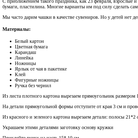
С приближением такого праздника, как 23 февраля, взрослые и
бумаги, пластилина. Многие варианты им под силу сделать само
Мы часто дарим чашки в качестве сувениров. Но у детей нет де
Материалы:
Белый картон
Цветная бумага
Карандаш
Линейка
Ножницы
Ярлык от чая в пакетике
Клей
Фигурные ножницы
Ручка без чернил
Из листа плотного картона вырезаем прямоугольник размером 1
На детали прямоугольной формы отступите от края 3 см и прове
Из красного и зеленого картона вырезаем детали: полосы 21*2
Украшаем этими деталями заготовку основу кружки
Приклейте ручку на часть 15* 10 см