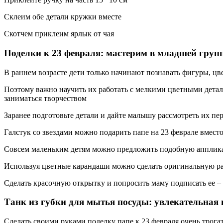
Склеим обе детали кружки вместе
Скотчем приклеим ярлык от чая
Поделки к 23 февраля: мастерим в младшей груп
В раннем возрасте дети только начинают познавать фигуры, цве
Поэтому важно научить их работать с мелкими цветными деталям
заниматься творчеством
Заранее подготовьте детали и дайте малышу рассмотреть их пере
Галстук со звездами можно подарить папе на 23 феврале вмест
Совсем маленьким детям можно предложить подобную аппликац
Используя цветные карандаши можно сделать оригинальную р
Сделать красочную открытку и попросить маму подписать ее – 
Танк из губки для мытья посуды: увлекательная 
Сделать своими руками поделку папе к 23 февраля очень трог