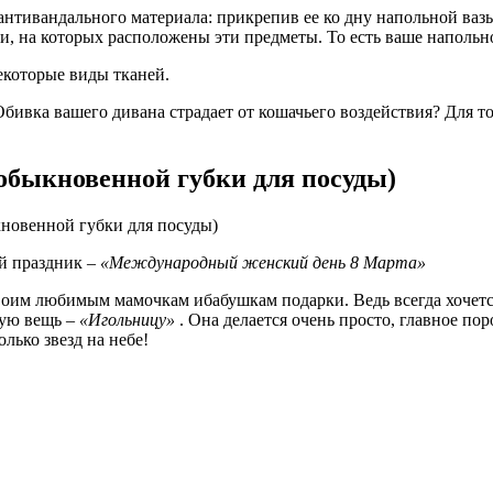
 антивандального материала: прикрепив ее ко дну напольной ва
и, на которых расположены эти предметы. То есть ваше напольно
которые виды тканей.
бивка вашего дивана страдает от кошачьего воздействия? Для т
обыкновенной губки для посуды)
новенной губки для посуды)
ый праздник –
«Международный женский день 8 Марта»
 своим любимым мамочкам ибабушкам подарки. Ведь всегда хоче
ную вещь –
«Игольницу»
. Она делается очень просто, главное по
лько звезд на небе!