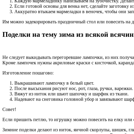
Каждую мармеладинку нанизываем на зубочистку. Делайт
Если готовой основы для венка нет, сделайте заготовку и
Аккуратно втыкаем мармеладки в веночек, чтобы они запо
Им можно задекорировать праздничный стол или повесить на д
Поделки на тему зима из всякой всячи
Не следует выкидывать перегоревшие лампочки, из них получаю
Кроме лампочек нужны акриловые краски с кисточкой, карандаш
Изготовление пошагово:
Выкрашивают лампочку в белый цвет.
После высыхания рисуют нос, рот, глаза, ручки, варежки.
Вяжут из ниток или шьют шапочку и шарфик из ткани.
Надевают на снеговика головной убор и завязывают шар
Совет!
Если пришить петлю, то игрушку можно повесить на елку или 
Зимние поделки делают из ниток, яичной скорлупы, шишек, гли