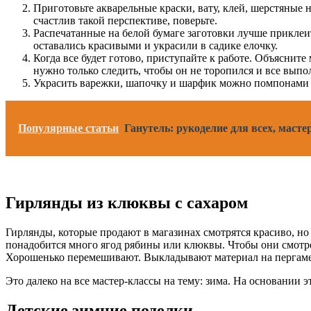
Приготовьте акварельные краски, вату, клей, шерстяные
счастлив такой перспективе, поверьте.
Распечатанные на белой бумаге заготовки лучше приклеит
оставались красивыми и украсили в садике елочку.
Когда все будет готово, приступайте к работе. Объяснит
нужно только следить, чтобы он не торопился и все выпо
Украсить варежки, шапочку и шарфик можно помпонами из
Популярные статьи
Ганутель: рукоделие для всех, маст
Гирлянды из клюквы с сахаром
Гирлянды, которые продают в магазинах смотрятся красиво, но 
понадобится много ягод рябины или клюквы. Чтобы они смотре
Хорошенько перемешивают. Выкладывают материал на пергамен
Это далеко на все мастер-классы на тему: зима. На основании 
Детские зимние поделки