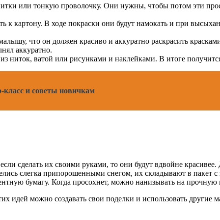
 нитки или тонкую проволочку. Они нужны, чтобы потом эти про
ь к картону. В ходе покраски они будут намокать и при высыхан
е малышу, что он должен красиво и аккуратно раскрасить краска
лнял аккуратно.
 ниток, ватой или рисунками и наклейками. В итоге получится 
ер-класс и советы новичкам
если сделать их своими руками, то они будут вдвойне красивее.
лись слегка припорошенными снегом, их складывают в пакет с з
тную бумагу. Когда просохнет, можно нанизывать на прочную 
этих идей можно создавать свои поделки и использовать другие м