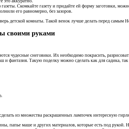
е это аккуратно.
з газеты. Скомкайте газету и придайте ей форму заготовки, можн
лнили его равномерно, без зазоров.
верь детской комнаты. Такой венок лучше делать перед самым Н
ны своими руками
тся чудесные снеговики. Их необходимо покрасить, разрисовать
 и фантазия. Такую поделку можно сделать как для садика, так
ф.
сделать из множества раскрашенных лампочек интересную гирля
ны, папье маше и других материалов, которые есть под рукой. Н