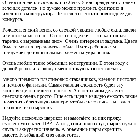
Очень понравились елочки из Лего. У нас правда нет столько
зеленых деталек, но думаю можно проявить фантазию и
именно из конструктора Лего сделать что-то новогоднее для
конкурса.
Рождественский венок со свечкой украсит любые окна, двери
или школьные стены. Основа в поделке — это картонная
тарелка с вырезанным дном. Очень интересная задумка. Цвета
бумаги можно чередовать любые. Пусть ребенок сам
придумает дополнительные элементы украшения.
Очень люблю такие объемные конструкции. В этом году с
дочкой решили в школу именно такую красоту сделать.
Много-премного пластиковых стаканчиков, клеевой пистолет
и немного фантазии. Самая главная сложность будет эту
конструкцию принести в школу. А в остальном делается
снеговик очень просто. Еще есть идея в каждую емкость также
поместить блестящую мишуру, чтобы снеговичок выглядел
празднично и нарядно.
Надуйте несколько шариков и намотайте на них пряжу,
смоченную в клее ПВА. А когда они подсохнут, шарик нужно
сдуть и аккуратно извлечь. А объемные шары скрепить
вместе. И забавный снеговик готов.