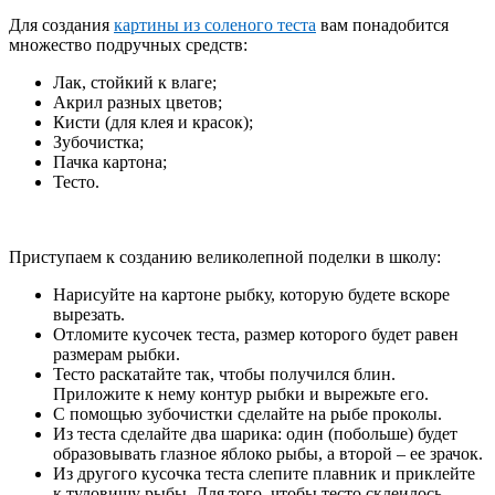
Для создания
картины из соленого теста
вам понадобится
множество подручных средств:
Лак, стойкий к влаге;
Акрил разных цветов;
Кисти (для клея и красок);
Зубочистка;
Пачка картона;
Тесто.
Приступаем к созданию великолепной поделки в школу:
Нарисуйте на картоне рыбку, которую будете вскоре
вырезать.
Отломите кусочек теста, размер которого будет равен
размерам рыбки.
Тесто раскатайте так, чтобы получился блин.
Приложите к нему контур рыбки и вырежьте его.
С помощью зубочистки сделайте на рыбе проколы.
Из теста сделайте два шарика: один (побольше) будет
образовывать глазное яблоко рыбы, а второй – ее зрачок.
Из другого кусочка теста слепите плавник и приклейте
к туловищу рыбы. Для того, чтобы тесто склеилось,