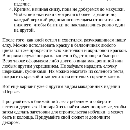
изделие.
Крепим, начиная снизу, пока не доберемся до макушки.
Чтобы веточки елки смотрелись более гармонично,
каждый верхний ряд немного смещаем относительно
нижнего, чтобы бантики не накладывались ровно один
на другой.
После того, как клей остыл и схватился, разукрашиваем нашу
елку. Можно использовать краску в баллончиках любого
цвета или же прокрасить всю кисточкой и акриловой краской.
В первом случае покраска конечно будет проще и быстрее.
Верх также оформляем либо другого вида макарониной или
любым другим украшением. Не забудьте нарядить елочку
шариками, бусинками. Их можно накатать из соленого теста,
покрасить краской и закрепить на веточках горячим клеем.
Вот еще вариант уже с другим видом макаронных изделий
«Перья».
Прогуляйтесь в ближайший лес с ребенком и соберите
веточки деревьев. Постарайтесь найти именно прямые, чтобы
затем сделать заготовки для строительства избушки, а может
быть и колодца. Придумайте свой сюжет и дополните
декором.