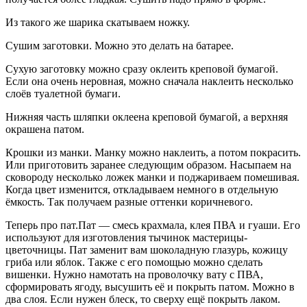
Из такого же шарика скатываем ножку.
Сушим заготовки. Можно это делать на батарее.
Сухую заготовку можно сразу оклеить креповой бумагой.
Если она очень неровная, можно сначала наклеить несколько
слоёв туалетной бумаги.
Нижняя часть шляпки оклеена креповой бумагой, а верхняя
окрашена патом.
Крошки из манки. Манку можно наклеить, а потом покрасить.
Или приготовить заранее следующим образом. Насыпаем на
сковороду несколько ложек манки и поджариваем помешивая.
Когда цвет изменится, откладываем немного в отдельную
ёмкость. Так получаем разные оттенки коричневого.
Теперь про пат.Пат — смесь крахмала, клея ПВА и гуаши. Его
используют для изготовления тычинок мастерицы-
цветочницы. Пат заменит вам шоколадную глазурь, кожицу
гриба или яблок. Также с его помощью можно сделать
вишенки. Нужно намотать на проволочку вату с ПВА,
сформировать ягоду, высушить её и покрыть патом. Можно в
два слоя. Если нужен блеск, то сверху ещё покрыть лаком.