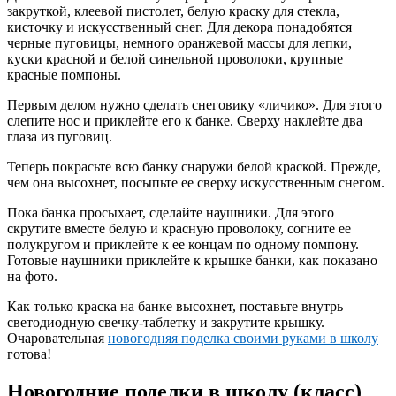
закруткой, клеевой пистолет, белую краску для стекла,
кисточку и искусственный снег. Для декора понадобятся
черные пуговицы, немного оранжевой массы для лепки,
куски красной и белой синельной проволоки, крупные
красные помпоны.
Первым делом нужно сделать снеговику «личико». Для этого
слепите нос и приклейте его к банке. Сверху наклейте два
глаза из пуговиц.
Теперь покрасьте всю банку снаружи белой краской. Прежде,
чем она высохнет, посыпьте ее сверху искусственным снегом.
Пока банка просыхает, сделайте наушники. Для этого
скрутите вместе белую и красную проволоку, согните ее
полукругом и приклейте к ее концам по одному помпону.
Готовые наушники приклейте к крышке банки, как показано
на фото.
Как только краска на банке высохнет, поставьте внутрь
светодиодную свечку-таблетку и закрутите крышку.
Очаровательная
новогодняя поделка своими руками в школу
готова!
Новогодние поделки в школу (класс)