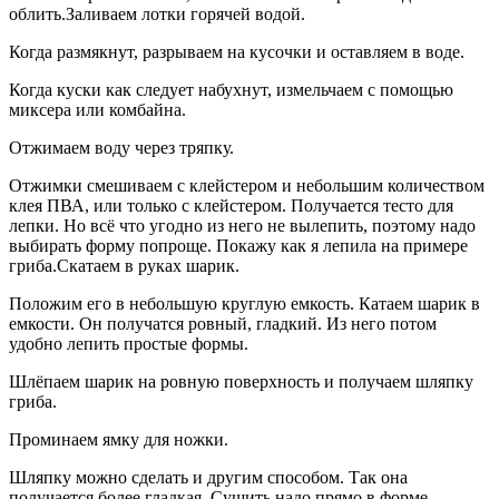
облить.Заливаем лотки горячей водой.
Когда размякнут, разрываем на кусочки и оставляем в воде.
Когда куски как следует набухнут, измельчаем с помощью
миксера или комбайна.
Отжимаем воду через тряпку.
Отжимки смешиваем с клейстером и небольшим количеством
клея ПВА, или только с клейстером. Получается тесто для
лепки. Но всё что угодно из него не вылепить, поэтому надо
выбирать форму попроще. Покажу как я лепила на примере
гриба.Скатаем в руках шарик.
Положим его в небольшую круглую емкость. Катаем шарик в
емкости. Он получатся ровный, гладкий. Из него потом
удобно лепить простые формы.
Шлёпаем шарик на ровную поверхность и получаем шляпку
гриба.
Проминаем ямку для ножки.
Шляпку можно сделать и другим способом. Так она
получается более гладкая. Сушить надо прямо в форме.