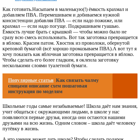
Как готовить.Насыпаем в маленькую(!) ёмкость крахмал и
добавляем ПВА. Перемешиваем и добиваемся нужной
консистенции добавляя ПВА — если надо пожиже, или
крахмал — если надо погуще. Подкрашиваем гуашью.
Ёмкость лучше брать с крышкой — чтобы можно было не
сразу всю смесь использовать. Вот так заготовка превращается
в яблоко. Красим патом. Хвостик из проволоки, обернутой
креповой бумагой (всё хорошо промазываем ПВА).А вот тут я
хочу показать как яблочная заготовка превращается в яблоко.
Чтобы сделать его более гладким, я оклеила заготовку
несколькими слоями туалетной бумаги.
Популярные статьи
Как связать чалму
спицами описание схем пошаговая
инструкция по моделям
Школьные годы самые незабываемые! Школа даёт нам знания,
учит общаться с окружающими людьми, в школе у нас
появляются первые друзья, иногда они остаются нашими
друзьями на всю жизнь. Одним словом – школа даёт человеку
путёвку в жизнь.
А что ученик может дать школе? Чтобы сделать подарок