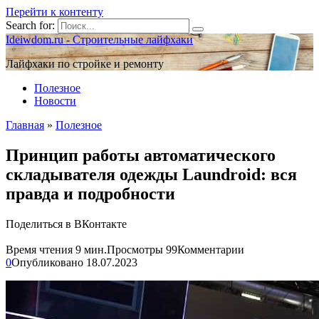
Перейти к контенту
Search for:
Ideiwdom.ru - Строительные лайфхаки
Лайфхаки по стройке и ремонту
Полезное
Новости
Главная
»
Полезное
Принцип работы автоматического
складывателя одежды Laundroid: вся
правда и подробности
Поделиться в ВКонтакте
Время чтения
9 мин.
Просмотры
99
Комментарии
0
Опубликовано
18.07.2023