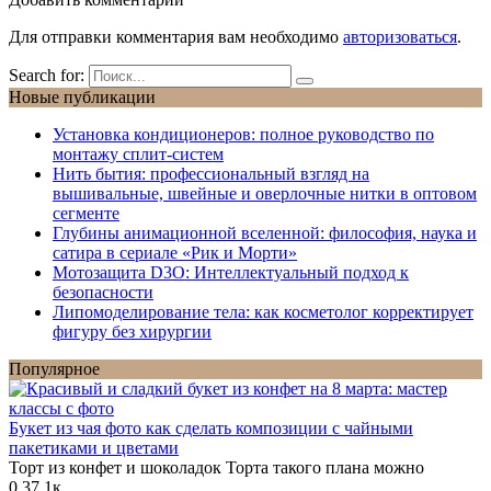
Для отправки комментария вам необходимо
авторизоваться
.
Search for:
Новые публикации
Установка кондиционеров: полное руководство по
монтажу сплит-систем
Нить бытия: профессиональный взгляд на
вышивальные, швейные и оверлочные нитки в оптовом
сегменте
Глубины анимационной вселенной: философия, наука и
сатира в сериале «Рик и Морти»
Мотозащита D3O: Интеллектуальный подход к
безопасности
Липомоделирование тела: как косметолог корректирует
фигуру без хирургии
Популярное
Букет из чая фото как сделать композиции с чайными
пакетиками и цветами
Торт из конфет и шоколадок Торта такого плана можно
0
37.1к.