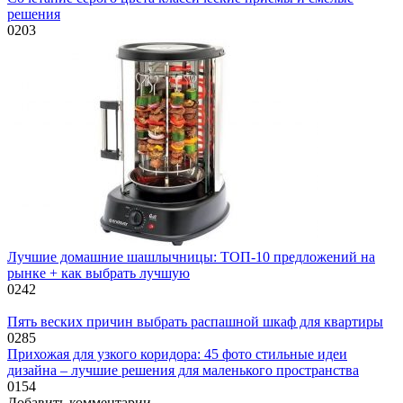
решения
0
203
Лучшие домашние шашлычницы: ТОП-10 предложений на
рынке + как выбрать лучшую
0
242
Пять веских причин выбрать распашной шкаф для квартиры
0
285
Прихожая для узкого коридора: 45 фото стильные идеи
дизайна – лучшие решения для маленького пространства
0
154
Добавить комментарии