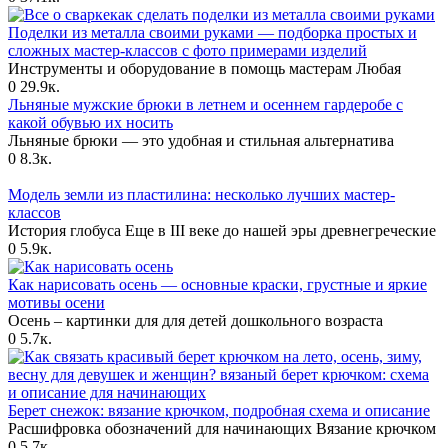
Поделки из металла своими руками — подборка простых и
сложных мастер-классов с фото примерами изделий
Инструменты и оборудование в помощь мастерам Любая
0
29.9к.
Льняные мужские брюки в летнем и осеннем гардеробе с
какой обувью их носить
Льняные брюки — это удобная и стильная альтернатива
0
8.3к.
Модель земли из пластилина: несколько лучших мастер-
классов
История глобуса Еще в III веке до нашей эры древнегреческие
0
5.9к.
Как нарисовать осень — основные краски, грустные и яркие
мотивы осени
Осень – картинки для для детей дошкольного возраста
0
5.7к.
Берет снежок: вязание крючком, подробная схема и описание
Расшифровка обозначений для начинающих Вязание крючком
0
5.7к.