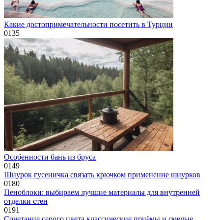
Какие достопримечательности посетить в Турции
0
135
Особенности бань из бруса
0
149
Шнурок гусеничка связать крючком применение шнурков
0
180
Пеноблоки: выбираем лучшие материалы для внутренней
отделки стен
0
191
Сочетание серого цвета классические приёмы и смелые