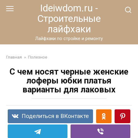
Перейти
Ideiwdom.ru -
к
Строительные
контенту
лайфхаки
Лайфхаки по стройке и ремонту
Главная
»
Полезное
С чем носят черные женские
лоферы юбки платья
варианты для лаковых
Поделиться в ВКонтакте